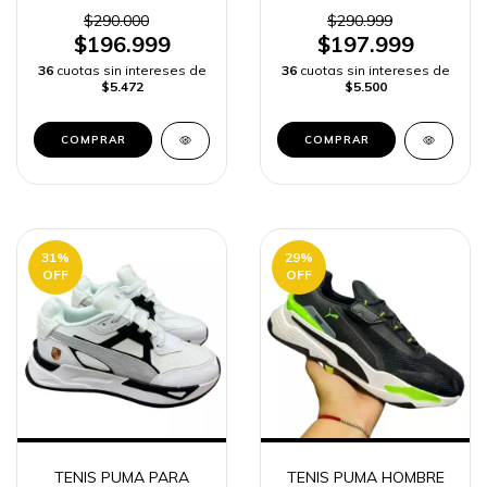
$290.000
$290.999
$196.999
$197.999
36
cuotas sin intereses de
36
cuotas sin intereses de
$5.472
$5.500
COMPRAR
COMPRAR
31
%
29
%
OFF
OFF
TENIS PUMA PARA
TENIS PUMA HOMBRE