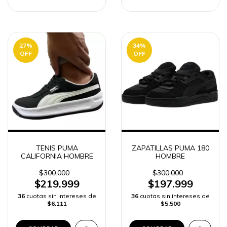
27
%
34
%
OFF
OFF
TENIS PUMA
ZAPATILLAS PUMA 180
CALIFORNIA HOMBRE
HOMBRE
$300.000
$300.000
$219.999
$197.999
36
cuotas sin intereses de
36
cuotas sin intereses de
$6.111
$5.500