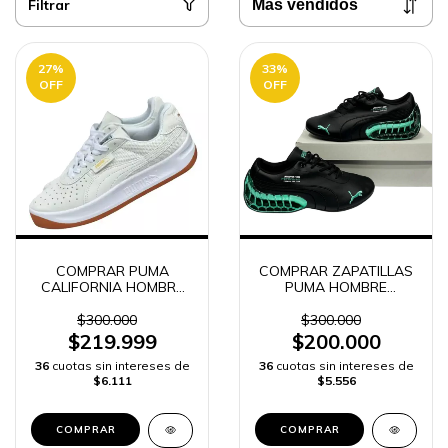
Filtrar
27
%
33
%
OFF
OFF
COMPRAR PUMA
COMPRAR ZAPATILLAS
CALIFORNIA HOMBRE
PUMA HOMBRE
BLANCO Y NEGRO |
FERRARI -
ENVIO RAPIDO
$300.000
$300.000
$219.999
$200.000
36
cuotas sin intereses de
36
cuotas sin intereses de
$6.111
$5.556
COMPRAR
COMPRAR