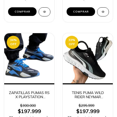
COMPRAR
COMPRAR
34
%
33
%
OFF
OFF
ZAPATILLAS PUMAS RS
TENIS PUMA WILD
X PLAYSTATION
RIDER NEYMAR
HOMBRE
HOMBRE
$300.000
$295.999
$197.999
$197.999