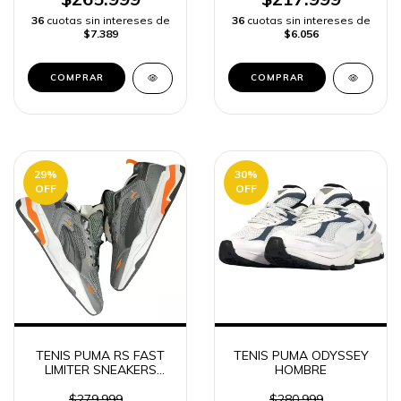
36
cuotas sin intereses de
36
cuotas sin intereses de
$7.389
$6.056
COMPRAR
COMPRAR
29
%
30
%
OFF
OFF
TENIS PUMA RS FAST
TENIS PUMA ODYSSEY
LIMITER SNEAKERS
HOMBRE
HOMBRE
$279.999
$280.999