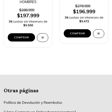
HOMBRES
$278.999
$288.999
$196.999
$197.999
36
cuotas sin intereses de
$5.472
36
cuotas sin intereses de
$5.500
COMPRAR
COMPRAR
Otras páginas
Política de Devolución y Reembolso
Cómo Comprar en Onlineshoppingcenterg?