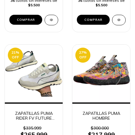
36
cuotas sin intereses de
36
cuotas sin intereses de
$5.500
$5.500
COMPRAR
COMPRAR
21
%
27
%
OFF
OFF
ZAPATILLAS PUMA
ZAPATILLAS PUMA
RIDER FV FUTURE
HOMBRE
HOMBRE
$335.999
$300.000
$265.999
$217.999