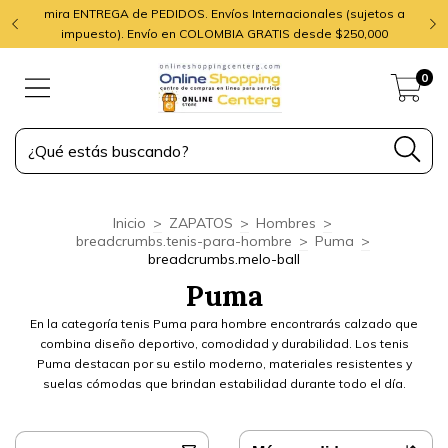
mira ENTREGA de PEDIDOS. Envíos Internacionales (sujetos a
impuesto). Envío en COLOMBIA GRATIS desde $250,000
0
Inicio
>
ZAPATOS
>
Hombres
>
breadcrumbs.tenis-para-hombre
>
Puma
>
breadcrumbs.melo-ball
Puma
En la categoría tenis Puma para hombre encontrarás calzado que
combina diseño deportivo, comodidad y durabilidad. Los tenis
Puma destacan por su estilo moderno, materiales resistentes y
suelas cómodas que brindan estabilidad durante todo el día.