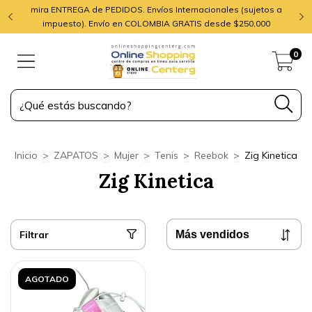
mira ENTREGA de PEDIDOS. Envíos Internacionales (sujetos a
impuesto). Envío en COLOMBIA GRATIS desde $250,000
0
Inicio
>
ZAPATOS
>
Mujer
>
Tenis
>
Reebok
>
Zig Kinetica
Zig Kinetica
Filtrar
AGOTADO