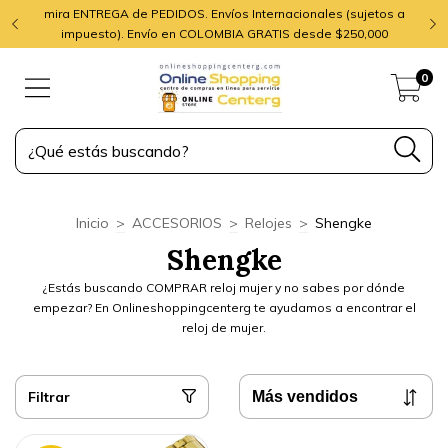
mira ENTREGA de PEDIDOS. Envíos Internacionales (sujetos a
impuesto). Envío en COLOMBIA GRATIS desde $250,000
0
Inicio
>
ACCESORIOS
>
Relojes
>
Shengke
Shengke
¿Estás buscando COMPRAR reloj mujer y no sabes por dónde
empezar? En Onlineshoppingcenterg te ayudamos a encontrar el
reloj de mujer.
Filtrar