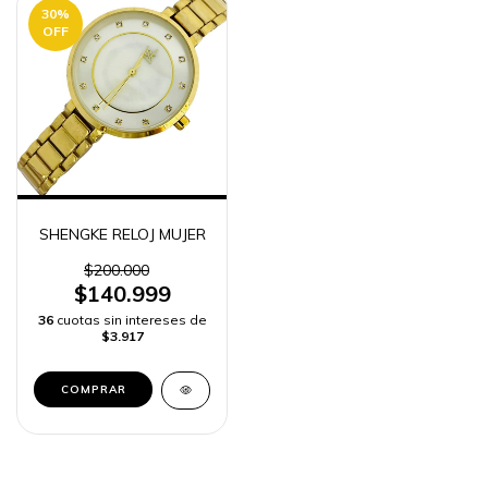
30
%
OFF
SHENGKE RELOJ MUJER
$200.000
$140.999
36
cuotas sin intereses de
$3.917
COMPRAR