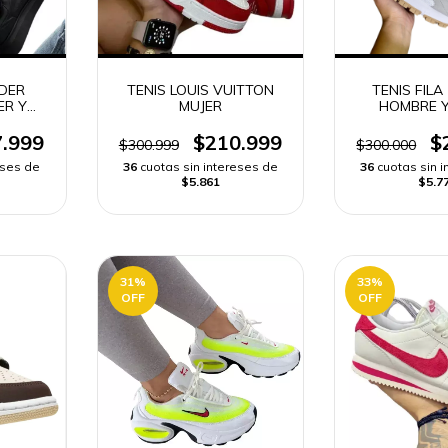
DER
TENIS LOUIS VUITTON
TENIS FIL
ER Y
MUJER
HOMBRE Y
.999
$210.999
$
$300.999
$300.000
eses de
36
cuotas sin intereses de
36
cuotas sin 
$5.861
$5.7
31
%
33
%
OFF
OFF