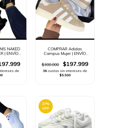
NIS NAKED
COMPRAR Adidas
R | ENVÍO
Campus Mujer | ENVÍO
DO
RÁPIDO
197.999
$197.999
$300.000
intereses de
36
cuotas sin intereses de
00
$5.500
27
%
OFF