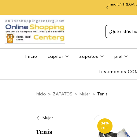
mira ENTREGA d
TREGA de PEDIDOS
Inicio
capilar
zapatos
piel
Testimonios C
Inicio
>
ZAPATOS
>
Mujer
>
Tenis
Mujer
34
%
OFF
Tenis