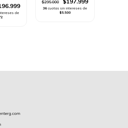
$197.999
$295.000
196.999
36
cuotas sin intereses de
$5.500
intereses de
72
enterg.com
m