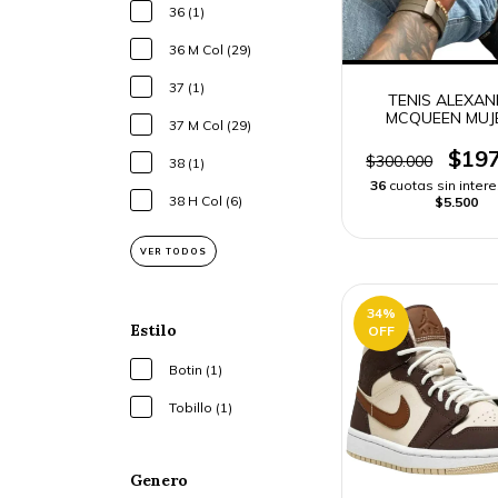
36 (1)
36 M Col (29)
37 (1)
TENIS ALEXAN
MCQUEEN MUJ
37 M Col (29)
HOMBRE
$197
$300.000
38 (1)
36
cuotas sin inter
38 H Col (6)
$5.500
VER TODOS
34
%
Estilo
OFF
Botin (1)
Tobillo (1)
Genero