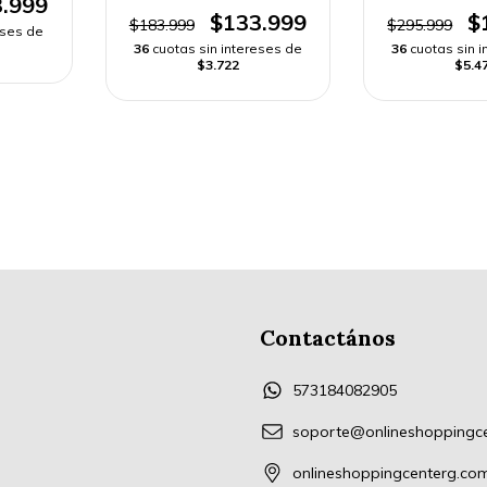
.999
$133.999
$
$183.999
$295.999
eses de
36
cuotas sin intereses de
36
cuotas sin 
$3.722
$5.4
Contactános
573184082905
soporte@onlineshoppingc
onlineshoppingcenterg.co