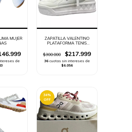
PUMA MUJER
ZAPATILLA VALENTINO
NAS
PLATAFORMA TENIS
MUJER
146.999
$217.999
$300.000
intereses de
36
cuotas sin intereses de
83
$6.056
34
%
OFF