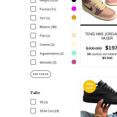
Negro (120)
Fucsia (11)
Oro (1)
Blanco (95)
TENIS NIKE JORD
Piel (1)
MUJER
Crema (2)
$197
$300.000
Aguamarina (2)
36
cuotas sin inter
$5.500
Morado (3)
VER TODOS
34
%
OFF
Talle
35 (1)
35 M Col (29)