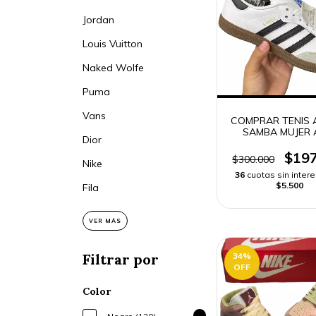
Jordan
Louis Vuitton
Naked Wolfe
Puma
Vans
COMPRAR TENIS 
SAMBA MUJER 
Dior
GAMA | ENVIO R
$197
$300.000
Nike
36
cuotas sin inter
$5.500
Fila
VER MÁS
34
%
Filtrar por
OFF
Color