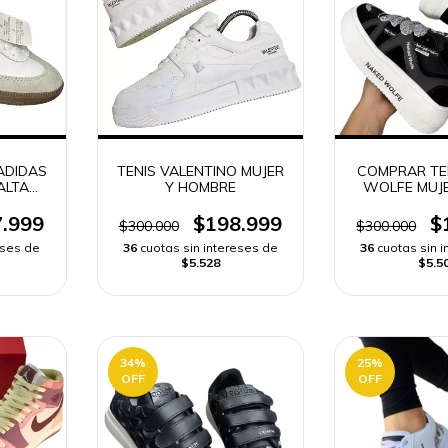
ADIDAS
TENIS VALENTINO MUJER
COMPRAR TE
ALTA
Y HOMBRE
WOLFE MUJE
APIDO
RAPI
.999
$198.999
$
$300.000
$300.000
eses de
36
cuotas sin intereses de
36
cuotas sin 
$5.528
$5.5
34
%
25
%
OFF
OFF