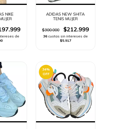
AS NIKE
ADIDAS NEW SHITA
MUJER
TENIS MUJER
197.999
$212.999
$300.000
intereses de
36
cuotas sin intereses de
00
$5.917
34
%
OFF