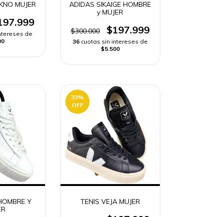
EKNO MUJER
ADIDAS SIKAIGE HOMBRE
y MUJER
197.999
$197.999
$300.000
intereses de
00
36
cuotas sin intereses de
$5.500
33
%
OFF
 HOMBRE Y
TENIS VEJA MUJER
ER