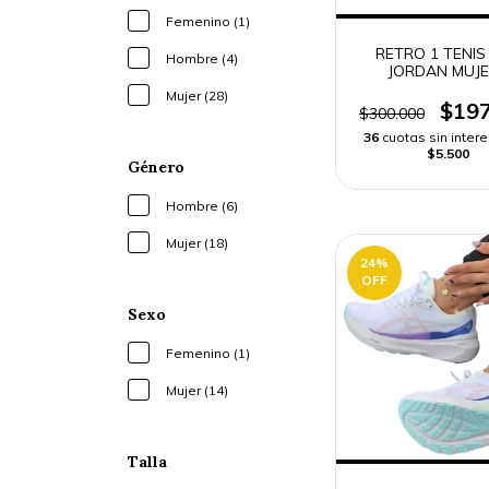
Femenino (1)
RETRO 1 TENIS 
Hombre (4)
JORDAN MUJE
Mujer (28)
$197
$300.000
36
cuotas sin inter
$5.500
Género
Hombre (6)
Mujer (18)
24
%
OFF
Sexo
Femenino (1)
Mujer (14)
Talla