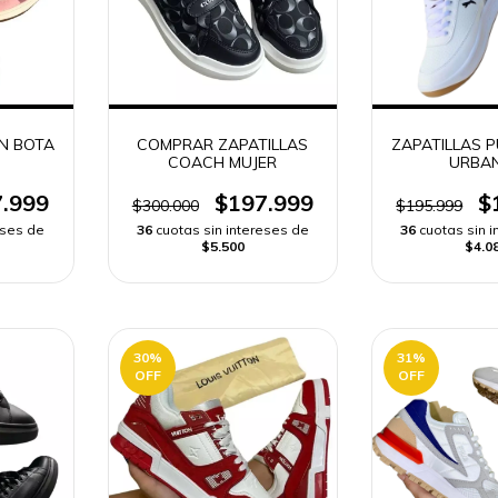
AN BOTA
COMPRAR ZAPATILLAS
ZAPATILLAS 
COACH MUJER
URBA
.999
$197.999
$
$300.000
$195.999
eses de
36
cuotas sin intereses de
36
cuotas sin 
$5.500
$4.0
30
%
31
%
OFF
OFF