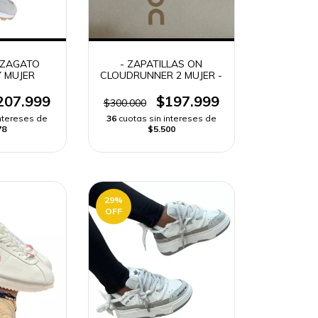
A ZAGATO
- ZAPATILLAS ON
 MUJER
CLOUDRUNNER 2 MUJER -
207.999
$197.999
$300.000
intereses de
36
cuotas sin intereses de
78
$5.500
29
%
OFF