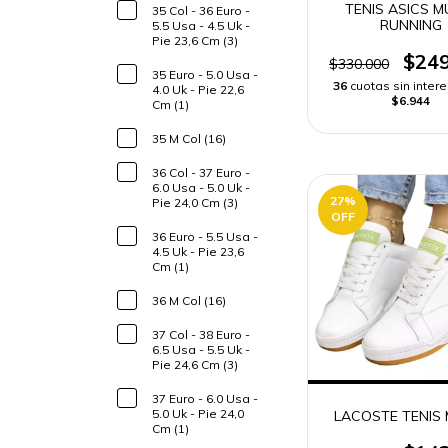
TENIS ASICS M
35 Col - 36 Euro -
RUNNING
5.5 Usa - 4.5 Uk -
Pie 23,6 Cm (3)
$249
$330.000
35 Euro - 5.0 Usa -
36
cuotas sin inter
4.0 Uk - Pie 22,6
$6.944
Cm (1)
35 M Col (16)
36 Col - 37 Euro -
6.0 Usa - 5.0 Uk -
27
%
Pie 24,0 Cm (3)
OFF
36 Euro - 5.5 Usa -
4.5 Uk - Pie 23,6
Cm (1)
36 M Col (16)
37 Col - 38 Euro -
6.5 Usa - 5.5 Uk -
Pie 24,6 Cm (3)
37 Euro - 6.0 Usa -
5.0 Uk - Pie 24,0
LACOSTE TENIS 
Cm (1)