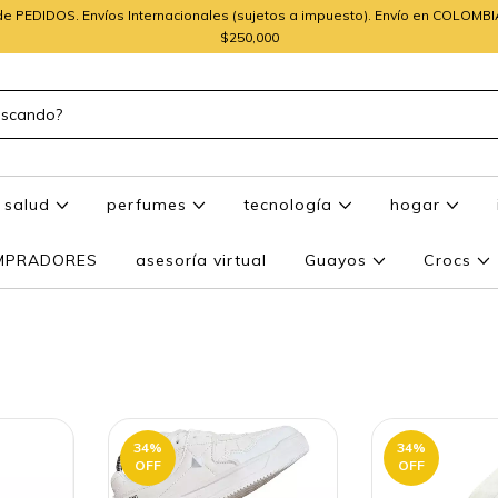
e PEDIDOS. Envíos Internacionales (sujetos a impuesto). Envío en COLOMB
$250,000
salud
perfumes
tecnología
hogar
OMPRADORES
asesoría virtual
Guayos
Crocs
34
%
34
%
OFF
OFF