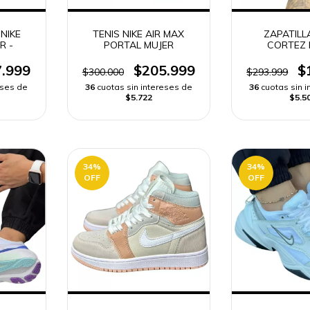
NIKE
TENIS NIKE AIR MAX
ZAPATILL
R -
PORTAL MUJER
CORTEZ 
.999
$205.999
$
$300.000
$293.999
eses de
36
cuotas sin intereses de
36
cuotas sin 
$5.722
$5.5
34
%
34
%
OFF
OFF