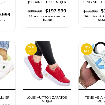
UJER
JORDAN RETRO 1 MUJER
TENIS NIKE T
$197.999
$
$300.000
$300.000
.999
36
cuotas sin intereses de
36
cuotas sin 
$5.500
$5.5
eses de
27
%
33
%
OFF
OFF
MUJER
LOUIS VUITTON ZAPATOS
TENIS VEJA
MUJER
MUJ