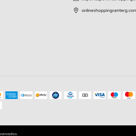
onlineshoppingcenterg.co
servados.