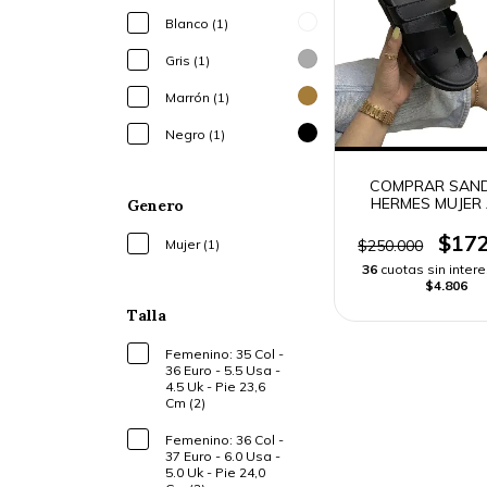
Blanco (1)
Gris (1)
Marrón (1)
Negro (1)
COMPRAR SAND
HERMES MUJER 
Genero
GAMA | ENVÍO R
$172
$250.000
Mujer (1)
36
cuotas sin inter
$4.806
Talla
Femenino: 35 Col -
36 Euro - 5.5 Usa -
4.5 Uk - Pie 23,6
Cm (2)
Femenino: 36 Col -
37 Euro - 6.0 Usa -
5.0 Uk - Pie 24,0