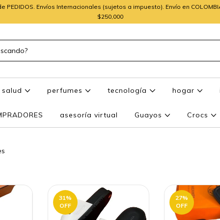
e PEDIDOS. Envíos Internacionales (sujetos a impuesto). Envío en COLOMB
$250,000
salud
perfumes
tecnología
hogar
OMPRADORES
asesoría virtual
Guayos
Crocs
es
31
%
27
%
OFF
OFF