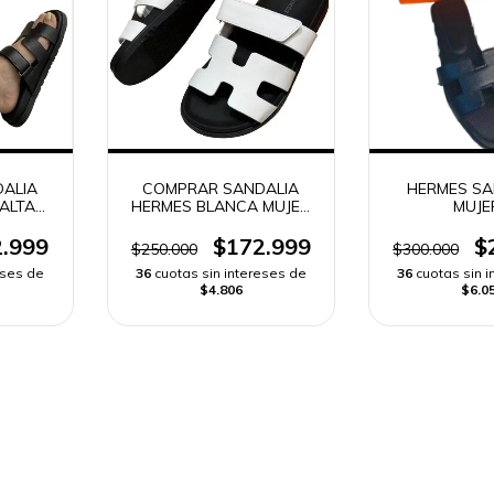
ALIA
COMPRAR SANDALIA
HERMES SA
ALTA
HERMES BLANCA MUJER
MUJE
ÁPIDO
ALTA GAMA | ENVÍO
RÁPIDO
.999
$172.999
$
$250.000
$300.000
eses de
36
cuotas sin intereses de
36
cuotas sin 
$4.806
$6.0