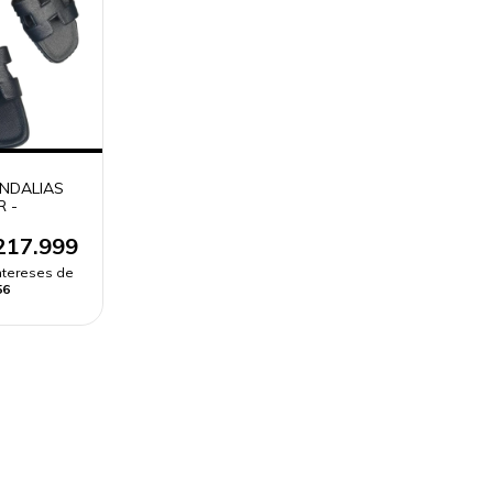
NDALIAS
R -
217.999
intereses de
56