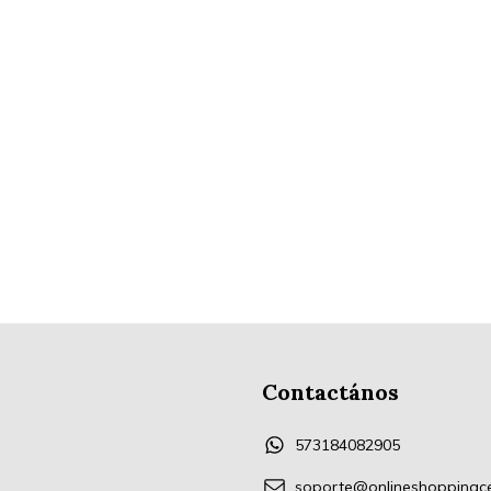
Contactános
573184082905
soporte@onlineshoppingc