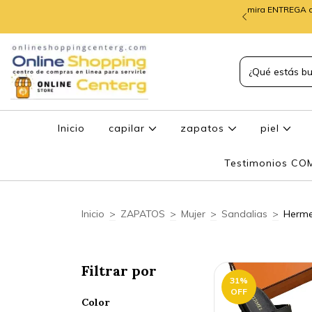
mira ENTREGA d
TREGA de PEDIDOS
Inicio
capilar
zapatos
piel
Testimonios C
Inicio
>
ZAPATOS
>
Mujer
>
Sandalias
>
Herm
Filtrar por
31
%
OFF
Color