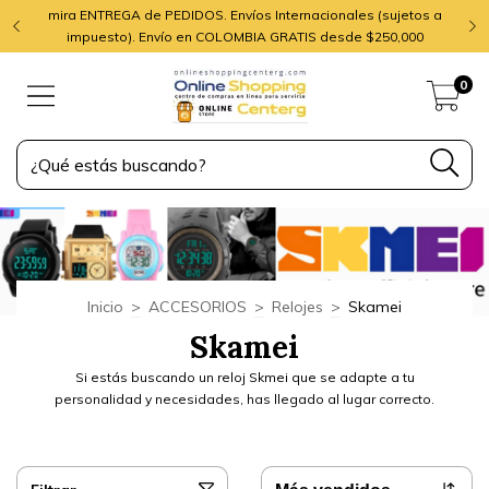
mira ENTREGA de PEDIDOS. Envíos Internacionales (sujetos a
impuesto). Envío en COLOMBIA GRATIS desde $250,000
0
Inicio
>
ACCESORIOS
>
Relojes
>
Skamei
Skamei
Si estás buscando un reloj Skmei que se adapte a tu
personalidad y necesidades, has llegado al lugar correcto.