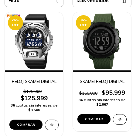
Filtrar
26
%
36
%
OFF
OFF
RELOJ SKAMEI DIGITAL
SKAMEI RELOJ DIGITAL
$170.000
$95.999
$150.000
$125.999
36
cuotas sin intereses de
$2.667
36
cuotas sin intereses de
$3.500
COMPRAR
COMPRAR