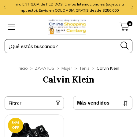
mira ENTREGA de PEDIDOS. Envíos Internacionales (sujetos a
impuesto). Envío en COLOMBIA GRATIS desde $250,000
0
Inicio
>
ZAPATOS
>
Mujer
>
Tenis
>
Calvin Klein
Calvin Klein
Filtrar
34
%
OFF