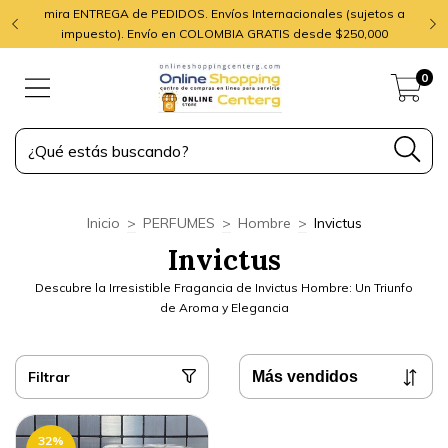
mira ENTREGA de PEDIDOS. Envíos Internacionales (sujetos a
impuesto). Envío en COLOMBIA GRATIS desde $250,000
0
Inicio
>
PERFUMES
>
Hombre
>
Invictus
Invictus
Descubre la Irresistible Fragancia de Invictus Hombre: Un Triunfo
de Aroma y Elegancia
Filtrar
32
%