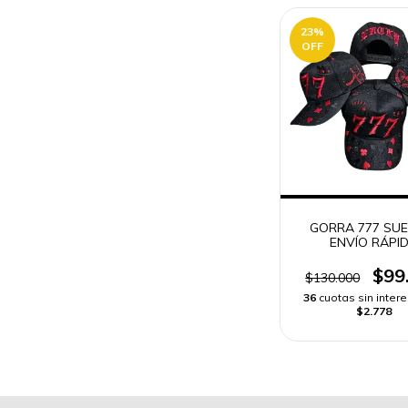
23
%
OFF
GORRA 777 SUE
ENVÍO RÁPI
$99
$130.000
36
cuotas sin inter
$2.778