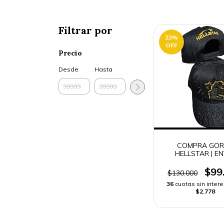
Filtrar por
23
%
OFF
Precio
Desde
Hasta
COMPRA GO
HELLSTAR | E
RÁPIDO
$99
$130.000
36
cuotas sin inter
$2.778