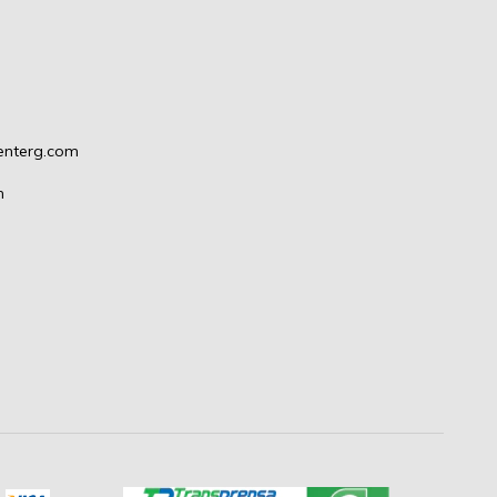
enterg.com
m