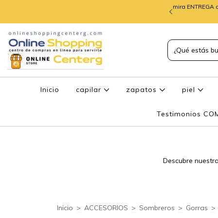
mira ENTREGA d
TREGA de PEDIDOS
Inicio
capilar
zapatos
piel
Testimonios C
Descubre nuestra
Inicio
>
ACCESORIOS
>
Sombreros
>
Gorras
>