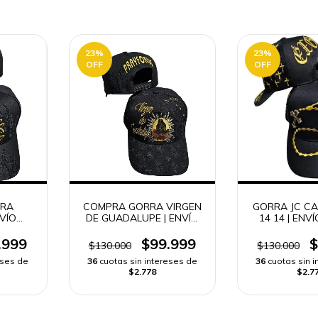
23
%
23
%
OFF
OFF
RRA
COMPRA GORRA VIRGEN
GORRA JC C
NVÍO
DE GUADALUPE | ENVÍO
14 14 | ENV
RÁPIDO
.999
$99.999
$
$130.000
$130.000
eses de
36
cuotas sin intereses de
36
cuotas sin 
$2.778
$2.7