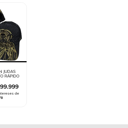
N JUDAS
ÍO RÁPIDO
99.999
intereses de
78