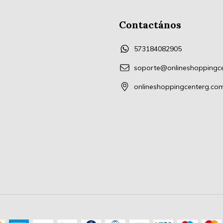
Contactános
573184082905
soporte@onlineshoppingc
onlineshoppingcenterg.co