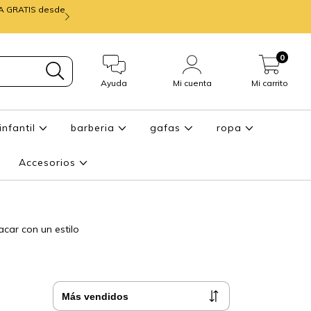
IA GRATIS desde
mira ENTREGA de
0
Ayuda
Mi cuenta
Mi carrito
infantil
barberia
gafas
ropa
Accesorios
car con un estilo