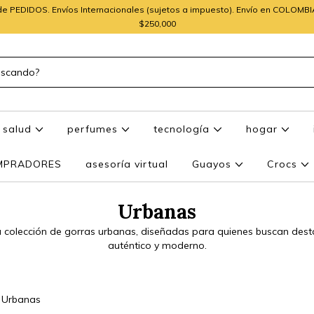
e PEDIDOS. Envíos Internacionales (sujetos a impuesto). Envío en COLOMB
$250,000
salud
perfumes
tecnología
hogar
OMPRADORES
asesoría virtual
Guayos
Crocs
Urbanas
 colección de gorras urbanas, diseñadas para quienes buscan desta
auténtico y moderno.
Urbanas