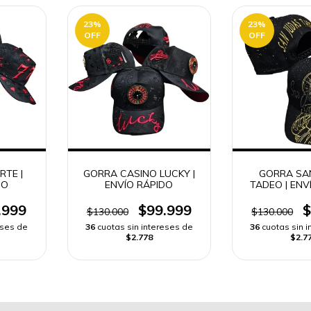
23
%
23
%
OFF
OFF
RTE |
GORRA CASINO LUCKY |
GORRA SA
DO
ENVÍO RÁPIDO
TADEO | ENV
.999
$99.999
$
$130.000
$130.000
eses de
36
cuotas sin intereses de
36
cuotas sin 
$2.778
$2.7