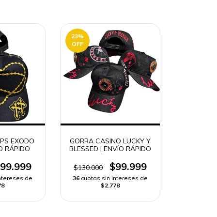
23
%
OFF
APS EXODO
GORRA CASINO LUCKY Y
ÍO RÁPIDO
BLESSED | ENVÍO RÁPIDO
99.999
$99.999
$130.000
intereses de
36
cuotas sin intereses de
78
$2.778