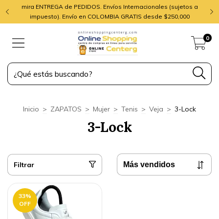
mira ENTREGA de PEDIDOS. Envíos Internacionales (sujetos a
impuesto). Envío en COLOMBIA GRATIS desde $250,000
0
Inicio
>
ZAPATOS
>
Mujer
>
Tenis
>
Veja
>
3-Lock
3-Lock
Filtrar
33
%
OFF