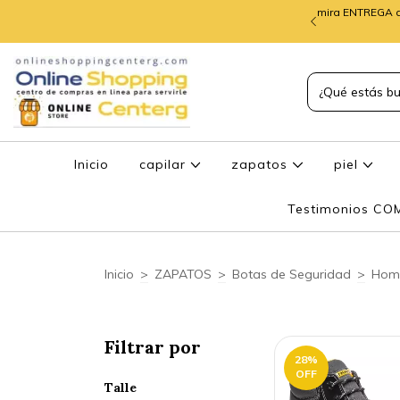
mira ENTREGA d
TREGA de PEDIDOS
Inicio
capilar
zapatos
piel
Testimonios C
Inicio
>
ZAPATOS
>
Botas de Seguridad
>
Hom
Filtrar por
28
%
OFF
Talle