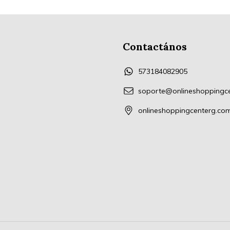
Contactános
573184082905
soporte@onlineshoppingc
onlineshoppingcenterg.co