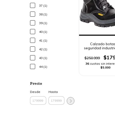
37 (1)
38 (1)
39 (1)
40 (1)
41 (1)
Calzado bota
seguridad industri
42 (1)
hombre
$179
$250.999
43 (1)
36
cuotas sin inter
44 (1)
$5.000
Precio
Desde
Hasta