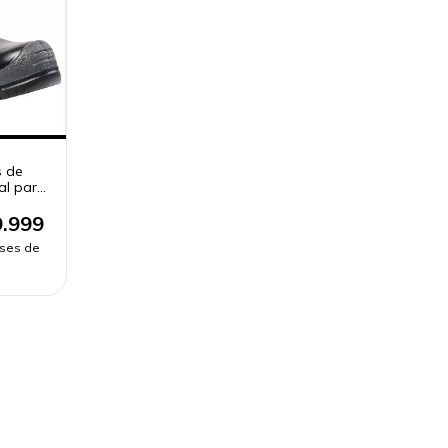
s de
al para
.999
eses de