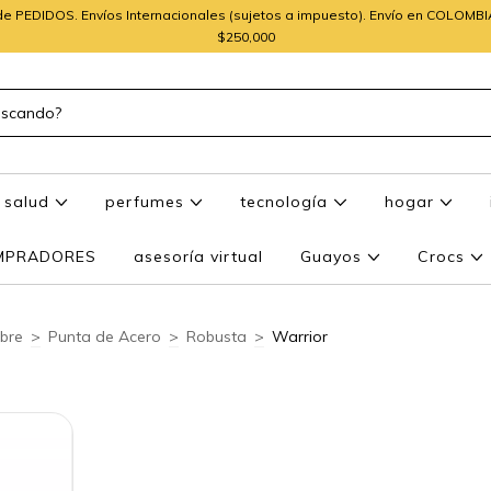
e PEDIDOS. Envíos Internacionales (sujetos a impuesto). Envío en COLOMB
$250,000
salud
perfumes
tecnología
hogar
OMPRADORES
asesoría virtual
Guayos
Crocs
bre
>
Punta de Acero
>
Robusta
>
Warrior