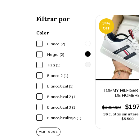
Filtrar por
34
%
OFF
Color
Blanco (2)
Negro (2)
Tiza (1)
Blanco 2 (1)
Blanco/azul (1)
TOMMY HILFIGER
DE HOMBR
Blanco/azul 2 (1)
$197
$300.000
Blanco/azul 3 (1)
36
cuotas sin inter
Blanco/azul/rojo (1)
$5.500
VER TODOS