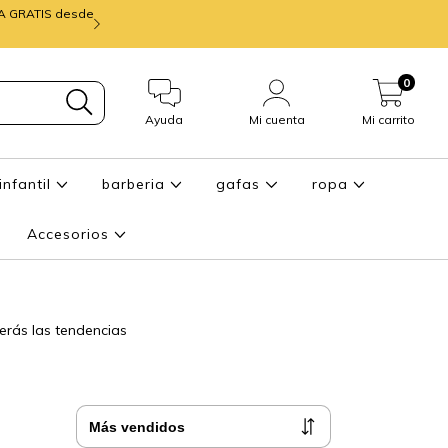
IA GRATIS desde
mira ENTREGA de
0
Ayuda
Mi cuenta
Mi carrito
infantil
barberia
gafas
ropa
Accesorios
erás las tendencias