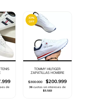
33
%
OFF
 TENIS
TOMMY HILFIGER
E
ZAPATILLAS HOMBRE
.999
$200.999
$300.000
eses de
36
cuotas sin intereses de
$5.583