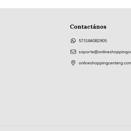
Contactános
573184082905
soporte@onlineshoppingc
onlineshoppingcenterg.co