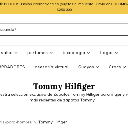
e PEDIDOS. Envíos Internacionales (sujetos a impuesto). Envío en COLOMB
$250,000
salud
perfumes
tecnología
hogar
OMPRADORES
asesoría virtual
Guayos
Crocs
Tommy Hilfiger
stra selección exclusiva de Zapatos Tommy Hilfiger para mujer y v
más recientes de zapatos Tommy H
nis-para-hombre
>
Tommy Hilfiger