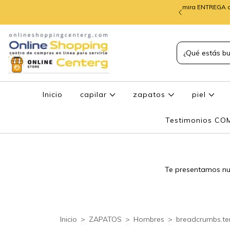
mira ENTREGA d
TREGA de PEDIDOS
Inicio
capilar
zapatos
piel
Testimonios C
Te presentamos nue
Inicio
>
ZAPATOS
>
Hombres
>
breadcrumbs.te