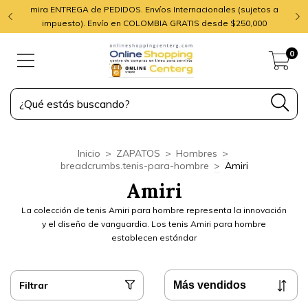
mira ENTREGA de PEDIDOS. Envíos Internacionales (sujetos a
impuesto). Envío en COLOMBIA GRATIS desde $250,000
0
Inicio
>
ZAPATOS
>
Hombres
>
breadcrumbs.tenis-para-hombre
>
Amiri
Amiri
La colección de tenis Amiri para hombre representa la innovación
y el diseño de vanguardia. Los tenis Amiri para hombre
establecen estándar
Filtrar