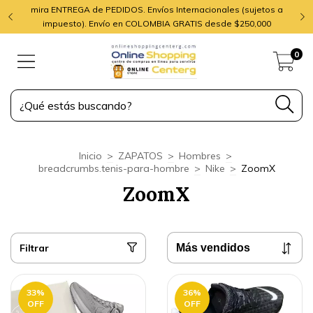
mira ENTREGA de PEDIDOS. Envíos Internacionales (sujetos a
impuesto). Envío en COLOMBIA GRATIS desde $250,000
0
Inicio
>
ZAPATOS
>
Hombres
>
breadcrumbs.tenis-para-hombre
>
Nike
>
ZoomX
ZoomX
Filtrar
33
%
36
%
OFF
OFF