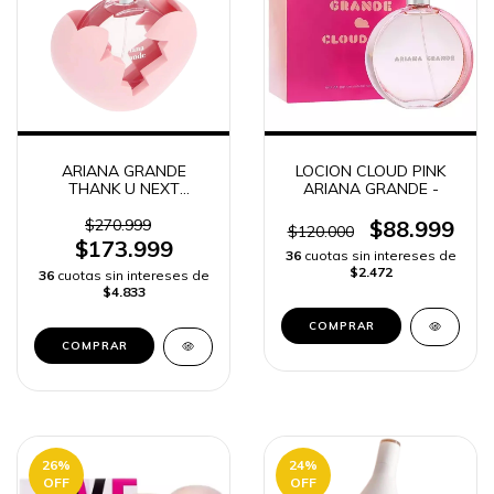
ARIANA GRANDE
LOCION CLOUD PINK
THANK U NEXT
ARIANA GRANDE -
PERFUME MUJER
$270.999
$88.999
$120.000
$173.999
36
cuotas sin intereses de
$2.472
36
cuotas sin intereses de
$4.833
COMPRAR
COMPRAR
26
%
24
%
OFF
OFF