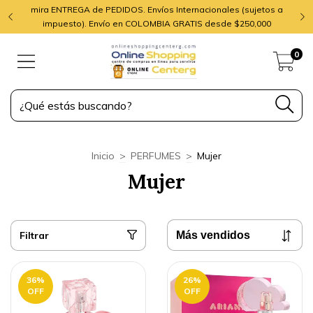
mira ENTREGA de PEDIDOS. Envíos Internacionales (sujetos a
impuesto). Envío en COLOMBIA GRATIS desde $250,000
0
Inicio
>
PERFUMES
>
Mujer
Mujer
Filtrar
36
%
26
%
OFF
OFF