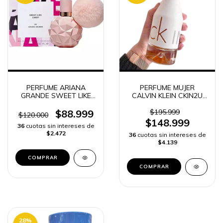
PERFUME ARIANA
PERFUME MUJER
GRANDE SWEET LIKE
CALVIN KLEIN CKIN2U
CANDY -
100 ml
$88.999
$195.999
$120.000
$148.999
36
cuotas sin intereses de
$2.472
36
cuotas sin intereses de
$4.139
COMPRAR
COMPRAR
28
%