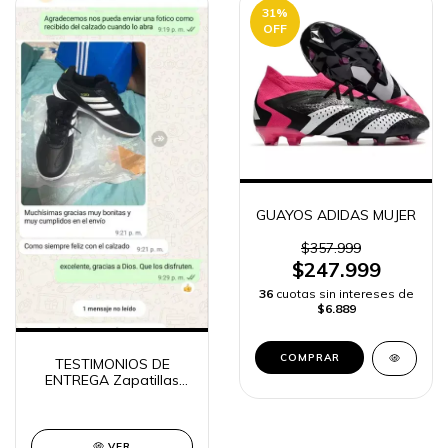
31
%
OFF
GUAYOS ADIDAS MUJER
$357.999
$247.999
36
cuotas sin intereses de
$6.889
COMPRAR
TESTIMONIOS DE
ENTREGA Zapatillas
adidas futsal
VER