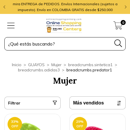
mira ENTREGA de PEDIDOS. Envíos Internacionales (sujetos a
impuesto). Envío en COLOMBIA GRATIS desde $250,000
0
Inicio
>
GUAYOS
>
Mujer
>
breadcrumbs.sintetica1
>
breadcrumbs.adidas3
>
breadcrumbs.predator1
Mujer
Filtrar
33
%
29
%
OFF
OFF