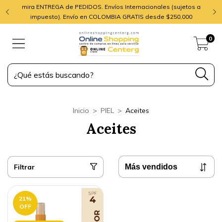
mira ENTREGA de PEDIDOS. Envíos Internacionales (sujetos a
impuesto). Envío en COLOMBIA GRATIS desde $250,000
0
Inicio
>
PIEL
>
Aceites
Aceites
Filtrar
21
%
OFF