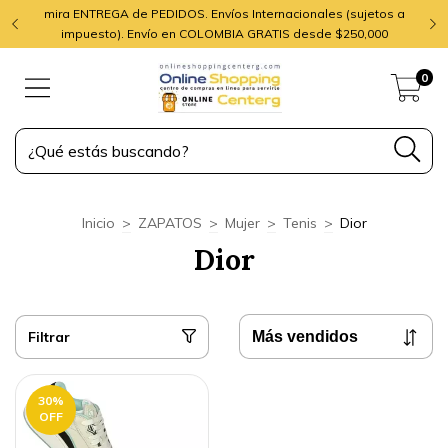
mira ENTREGA de PEDIDOS. Envíos Internacionales (sujetos a
impuesto). Envío en COLOMBIA GRATIS desde $250,000
0
Inicio
>
ZAPATOS
>
Mujer
>
Tenis
>
Dior
Dior
Filtrar
30
%
OFF