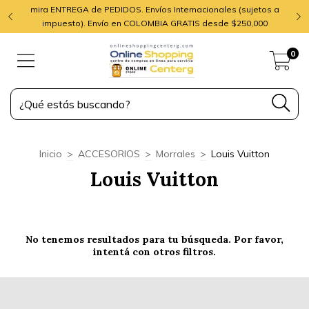
mira ENTREGA de PEDIDOS. Envíos Internacionales (sujetos a
impuesto). Envío en COLOMBIA GRATIS desde $250,000
0
Inicio
>
ACCESORIOS
>
Morrales
>
Louis Vuitton
Louis Vuitton
No tenemos resultados para tu búsqueda. Por favor,
intentá con otros filtros.