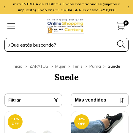
mira ENTREGA de PEDIDOS. Envíos Internacionales (sujetos a
impuesto). Envío en COLOMBIA GRATIS desde $250,000
0
Inicio
>
ZAPATOS
>
Mujer
>
Tenis
>
Puma
>
Suede
Suede
Filtrar
31
%
32
%
OFF
OFF