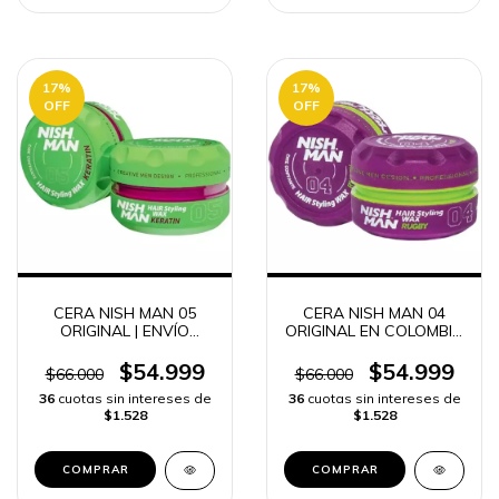
17
%
17
%
OFF
OFF
CERA NISH MAN 05
CERA NISH MAN 04
ORIGINAL | ENVÍO
ORIGINAL EN COLOMBIA
RÁPIDO
FIJACIÓN y LOOK
PROFESIONAL | ENVÍO
$54.999
$54.999
$66.000
$66.000
RÁPIDO
36
cuotas sin intereses de
36
cuotas sin intereses de
$1.528
$1.528