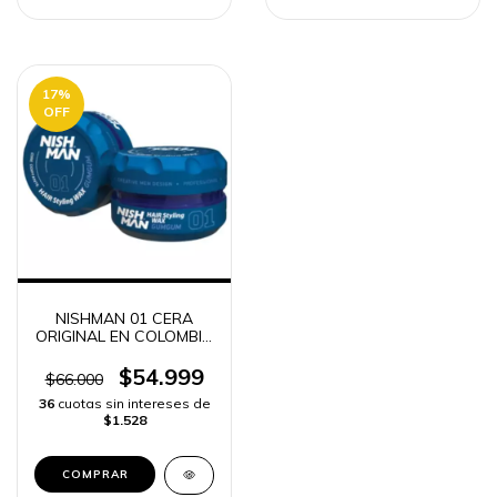
17
%
OFF
NISHMAN 01 CERA
ORIGINAL EN COLOMBIA
FIJACIÓN y LOOK
PROFESIONAL | ENVÍO
$54.999
$66.000
RÁPIDO
36
cuotas sin intereses de
$1.528