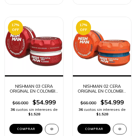
17
%
17
%
OFF
OFF
NISHMAN 03 CERA
NISHMAN 02 CERA
ORIGINAL EN COLOMBIA
ORIGINAL EN COLOMBIA
FIJACIÓN y LOOK
FIJACIÓN y LOOK
PROFESIONAL | ENVÍO
PROFESIONAL | ENVÍO
$54.999
$54.999
$66.000
$66.000
RÁPIDO
RÁPIDO
36
cuotas sin intereses de
36
cuotas sin intereses de
$1.528
$1.528