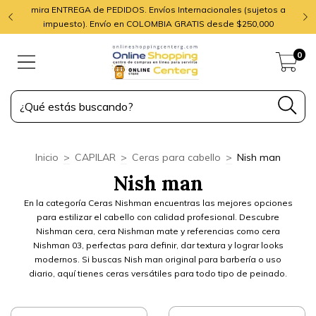
mira ENTREGA de PEDIDOS. Envíos Internacionales (sujetos a
impuesto). Envío en COLOMBIA GRATIS desde $250,000
0
Inicio
>
CAPILAR
>
Ceras para cabello
>
Nish man
Nish man
En la categoría Ceras Nishman encuentras las mejores opciones
para estilizar el cabello con calidad profesional. Descubre
Nishman cera, cera Nishman mate y referencias como cera
Nishman 03, perfectas para definir, dar textura y lograr looks
modernos. Si buscas Nish man original para barbería o uso
diario, aquí tienes ceras versátiles para todo tipo de peinado.