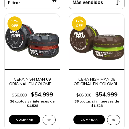
Filtrar
17
%
17
%
OFF
OFF
CERA NISH MAN 09
CERA NISH MAN 08
ORIGINAL EN COLOMBIA
ORIGINAL EN COLOMBIA
FIJACIÓN y LOOK
FIJACIÓN y LOOK
PROFESIONAL | ENVÍO
PROFESIONAL | ENVÍO
$54.999
$54.999
$66.000
$66.000
RÁPIDO
RÁPIDO -
36
cuotas sin intereses de
36
cuotas sin intereses de
$1.528
$1.528