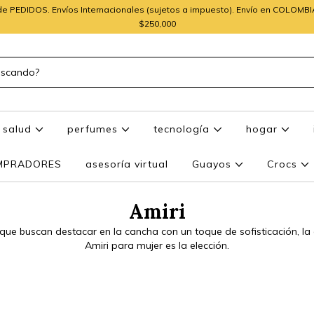
e PEDIDOS. Envíos Internacionales (sujetos a impuesto). Envío en COLOMB
$250,000
salud
perfumes
tecnología
hogar
OMPRADORES
asesoría virtual
Guayos
Crocs
Amiri
que buscan destacar en la cancha con un toque de sofisticación, la 
Amiri para mujer es la elección.