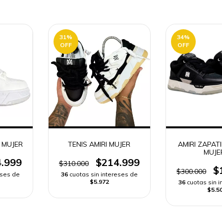
31
%
34
%
OFF
OFF
A MUJER
TENIS AMIRI MUJER
AMIRI ZAPAT
MUJE
.999
$214.999
$310.000
$
$300.000
eses de
36
cuotas sin intereses de
$5.972
36
cuotas sin 
$5.5