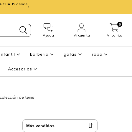
IA GRATIS desde
mira ENTREGA de
0
Ayuda
Mi cuenta
Mi carrito
infantil
barberia
gafas
ropa
Accesorios
colección de tenis