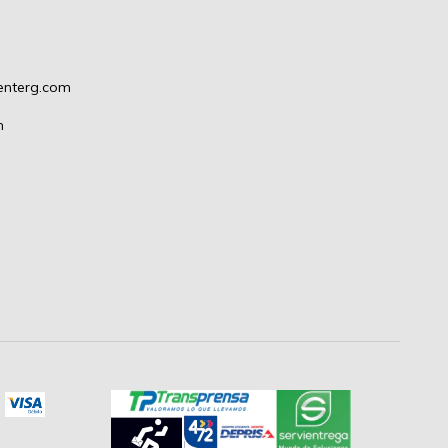
enterg.com
m