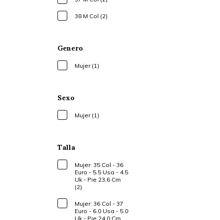
38 M Col (2)
Genero
Mujer (1)
Sexo
Mujer (1)
Talla
Mujer: 35 Col - 36
Euro - 5.5 Usa - 4.5
Uk - Pie 23,6 Cm
(2)
Mujer: 36 Col - 37
Euro - 6.0 Usa - 5.0
Uk - Pie 24,0 Cm