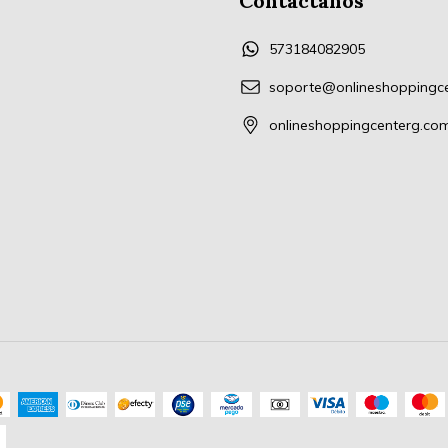
Contactános
573184082905
soporte@onlineshoppingc
onlineshoppingcenterg.co