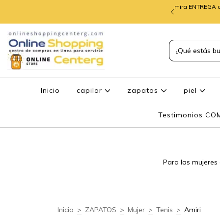
mira ENTREGA d
TREGA de PEDIDOS
Inicio
capilar
zapatos
piel
Testimonios C
Para las mujeres 
Inicio
>
ZAPATOS
>
Mujer
>
Tenis
>
Amiri