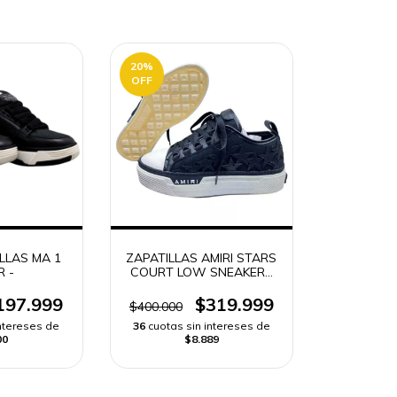
20
%
OFF
ILLAS MA 1
ZAPATILLAS AMIRI STARS
R -
COURT LOW SNEAKERS
MUJER
197.999
$319.999
$400.000
intereses de
36
cuotas sin intereses de
00
$8.889