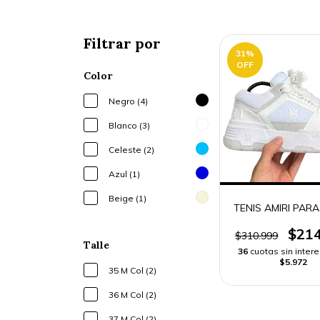
Filtrar por
31
%
OFF
Color
Negro (4)
Blanco (3)
Celeste (2)
Azul (1)
Beige (1)
TENIS AMIRI PAR
$214
$310.999
Talle
36
cuotas sin inter
$5.972
35 M Col (2)
36 M Col (2)
37 M Col (2)