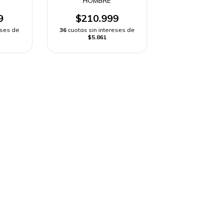
HOMBRE
9
$210.999
eses de
36
cuotas sin intereses de
$5.861