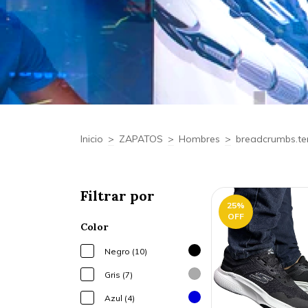
Inicio
>
ZAPATOS
>
Hombres
>
breadcrumbs.te
Filtrar por
25
%
OFF
Color
Negro (10)
Gris (7)
Azul (4)