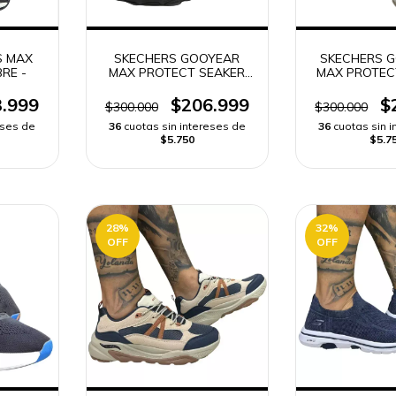
S MAX
SKECHERS GOOYEAR
SKECHERS 
RE -
MAX PROTECT SEAKER
MAX PROTEC
MEN' S HOMBRE
.999
$206.999
$
$300.000
$300.000
eses de
36
cuotas sin intereses de
36
cuotas sin 
$5.750
$5.7
28
%
32
%
OFF
OFF