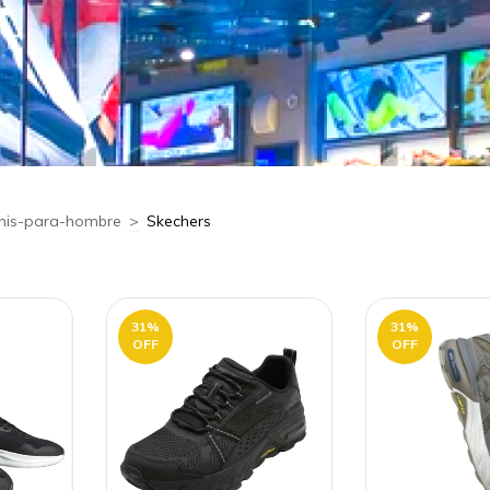
nis-para-hombre
>
Skechers
31
%
31
%
OFF
OFF