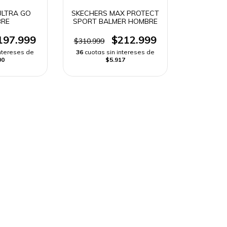
ULTRA GO
SKECHERS MAX PROTECT
RE
SPORT BALMER HOMBRE
197.999
$212.999
$310.999
intereses de
36
cuotas sin intereses de
00
$5.917