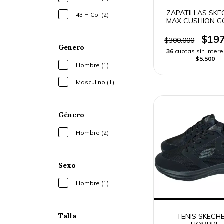
ZAPATILLAS SKE
43 H Col (2)
MAX CUSHION G
HOMBRE
$197
$300.000
Genero
36
cuotas sin inter
$5.500
Hombre (1)
Masculino (1)
Género
Hombre (2)
Sexo
Hombre (1)
Talla
TENIS SKECH