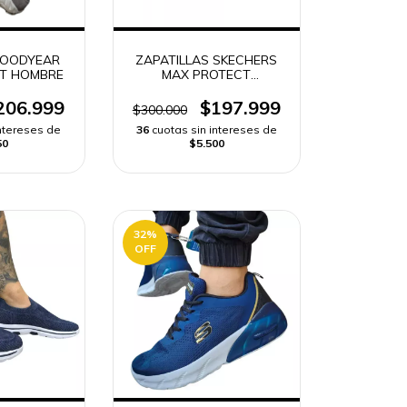
GOODYEAR
ZAPATILLAS SKECHERS
T HOMBRE
MAX PROTECT
GOODYEAR HOMBRE
206.999
$197.999
$300.000
intereses de
36
cuotas sin intereses de
50
$5.500
32
%
OFF