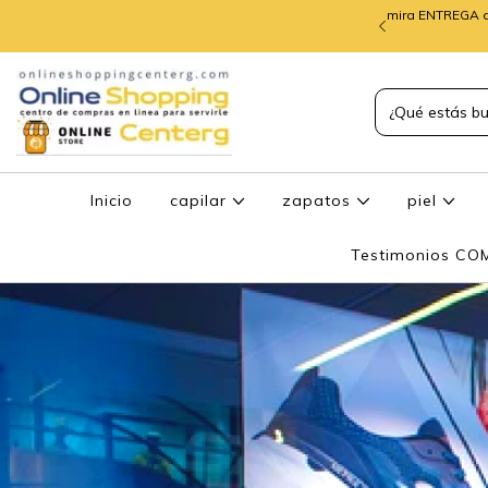
mira ENTREGA d
TREGA de PEDIDOS
Inicio
capilar
zapatos
piel
Testimonios C