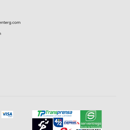
enterg.com
m