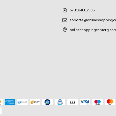
573184082905
soporte@onlineshoppingc
onlineshoppingcenterg.co