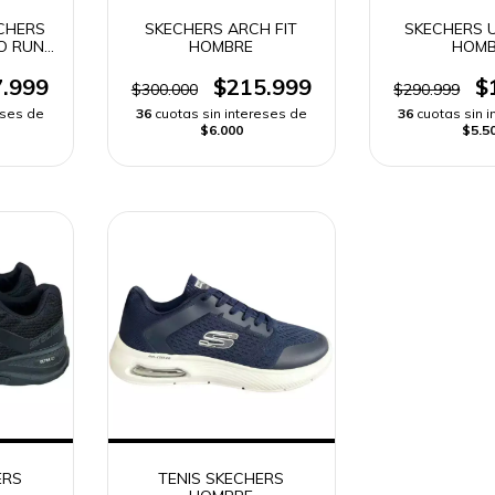
CHERS
SKECHERS ARCH FIT
SKECHERS 
O RUN
HOMBRE
HOMB
.999
$215.999
$
$300.000
$290.999
eses de
36
cuotas sin intereses de
36
cuotas sin 
$6.000
$5.5
ERS
TENIS SKECHERS