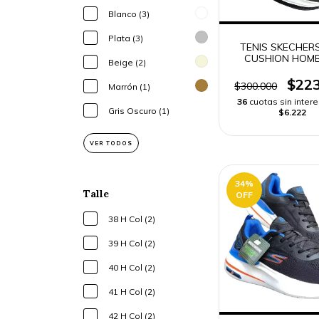
Blanco (3)
Plata (3)
TENIS SKECHER
CUSHION HOMB
Beige (2)
$223
$300.000
Marrón (1)
36
cuotas sin inter
Gris Oscuro (1)
$6.222
VER TODOS
34
%
Talle
OFF
38 H Col (2)
39 H Col (2)
40 H Col (2)
41 H Col (2)
42 H Col (2)