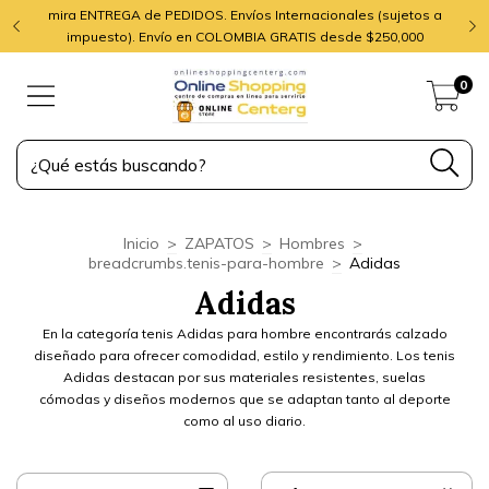
mira ENTREGA de PEDIDOS. Envíos Internacionales (sujetos a
impuesto). Envío en COLOMBIA GRATIS desde $250,000
0
Inicio
>
ZAPATOS
>
Hombres
>
breadcrumbs.tenis-para-hombre
>
Adidas
Adidas
En la categoría tenis Adidas para hombre encontrarás calzado
diseñado para ofrecer comodidad, estilo y rendimiento. Los tenis
Adidas destacan por sus materiales resistentes, suelas
cómodas y diseños modernos que se adaptan tanto al deporte
como al uso diario.