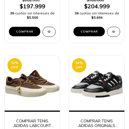
$282.999
$300.000
$197.999
$204.999
36
cuotas sin intereses de
36
cuotas sin intereses de
$5.500
$5.694
COMPRAR
COMPRAR
33
%
34
%
OFF
OFF
COMPRAR TENIS
COMPRAR TENIS
ADIDAS LABCOURT
ADIDAS ORIGINALS