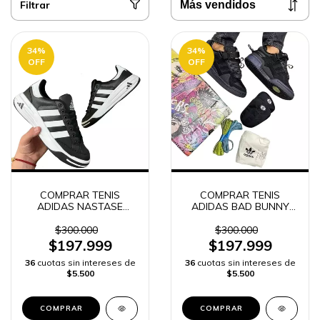
Filtrar
34
%
34
%
OFF
OFF
COMPRAR TENIS
COMPRAR TENIS
ADIDAS NASTASE
ADIDAS BAD BUNNY
HOMBRE | ENVÍO
hombre ALTA GAMA |
RÁPIDO
ENVIO RAPIDO
$300.000
$300.000
$197.999
$197.999
36
cuotas sin intereses de
36
cuotas sin intereses de
$5.500
$5.500
COMPRAR
COMPRAR