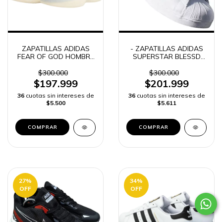
ZAPATILLAS ADIDAS
- ZAPATILLAS ADIDAS
FEAR OF GOD HOMBRE
SUPERSTAR BLESSD
-
HOMBRE -
$300.000
$300.000
$197.999
$201.999
36
cuotas sin intereses de
36
cuotas sin intereses de
$5.500
$5.611
COMPRAR
COMPRAR
27
%
34
%
OFF
OFF