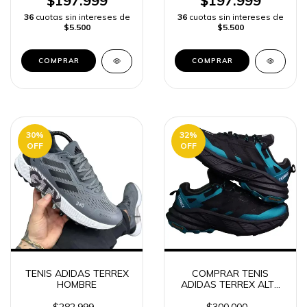
$197.999
$197.999
36
cuotas sin intereses de
36
cuotas sin intereses de
$5.500
$5.500
COMPRAR
COMPRAR
30
%
32
%
OFF
OFF
TENIS ADIDAS TERREX
COMPRAR TENIS
HOMBRE
ADIDAS TERREX ALTA
GAMA | ENVÍO RÁPIDO