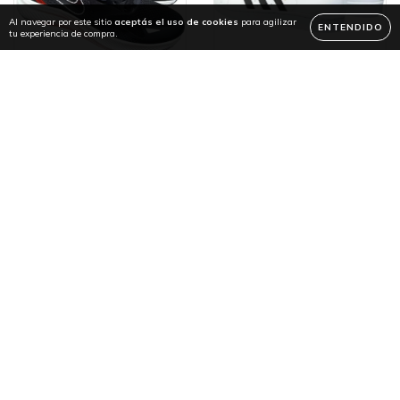
Al navegar por este sitio
aceptás el uso de cookies
para agilizar
ENTENDIDO
tu experiencia de compra.
- TENIS ADIDAS
TENIS ADIDAS
HOMBRE TALLA
SUPERSTAR HOMBRE -
GRANDE -
$300.000
$300.000
$217.999
$197.999
36
cuotas sin intereses de
36
cuotas sin intereses de
$6.056
$5.500
COMPRAR
COMPRAR
31
%
34
%
OFF
OFF