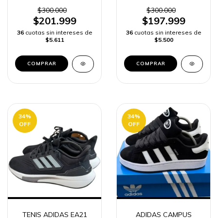
HOMBRE | ENVÍO
HOMBRE ALTA GAMA |
RÁPIDO
ENVÍO RÁPIDO
$300.000
$300.000
$201.999
$197.999
36
cuotas sin intereses de
36
cuotas sin intereses de
$5.611
$5.500
COMPRAR
COMPRAR
34
%
34
%
OFF
OFF
TENIS ADIDAS EA21
ADIDAS CAMPUS