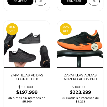
COMPRAR
COMPRAR
34
%
25
%
OFF
OFF
ZAPATILLAS ADIDAS
ZAPATILLAS ADIDAS
COURTBLOCK
ADIZERO ADIOS PRO
GARANTIZADA
EVO 1 DURABILITY
HOMBRE | ENVÍO
HOMBRE -
$300.000
$300.000
RÁPIDO -
$197.999
$223.999
36
cuotas sin intereses de
36
cuotas sin intereses de
$5.500
$6.222