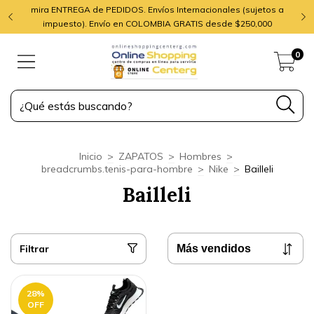
mira ENTREGA de PEDIDOS. Envíos Internacionales (sujetos a
impuesto). Envío en COLOMBIA GRATIS desde $250,000
0
Inicio
>
ZAPATOS
>
Hombres
>
breadcrumbs.tenis-para-hombre
>
Nike
>
Bailleli
Bailleli
Filtrar
28
%
OFF