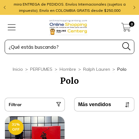
mira ENTREGA de PEDIDOS. Envíos Internacionales (sujetos a
impuesto). Envío en COLOMBIA GRATIS desde $250,000
0
Inicio
>
PERFUMES
>
Hombre
>
Ralph Lauren
>
Polo
Polo
Filtrar
31
%
OFF