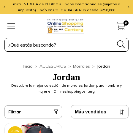
mira ENTREGA de PEDIDOS. Envíos Internacionales (sujetos a
impuesto). Envío en COLOMBIA GRATIS desde $250,000
0
Inicio
>
ACCESORIOS
>
Morrales
>
Jordan
Jordan
Descubre la mejor colección de morrales Jordan para hombre y
mujer en Onlineshoppingcenterg.
Filtrar
30
%