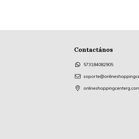
Contactános
573184082905
soporte@onlineshoppingc
onlineshoppingcenterg.co