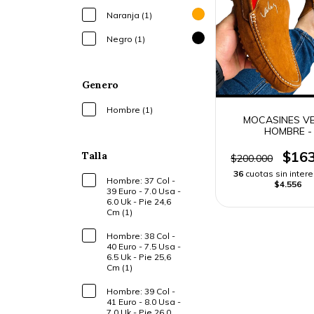
Naranja (1)
Negro (1)
Genero
Hombre (1)
MOCASINES V
HOMBRE -
$163
Talla
$200.000
36
cuotas sin inter
Hombre: 37 Col -
$4.556
39 Euro - 7.0 Usa -
6.0 Uk - Pie 24,6
Cm (1)
Hombre: 38 Col -
40 Euro - 7.5 Usa -
6.5 Uk - Pie 25,6
Cm (1)
Hombre: 39 Col -
41 Euro - 8.0 Usa -
7.0 Uk - Pie 26,0