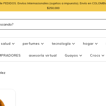
e PEDIDOS. Envíos Internacionales (sujetos a impuesto). Envío en COLOMB
$250,000
salud
perfumes
tecnología
hogar
OMPRADORES
asesoría virtual
Guayos
Crocs
elez