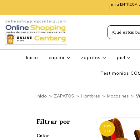
mira ENTREGA d
TREGA de PEDIDOS
Inicio
capilar
zapatos
piel
Testimonios C
Inicio
>
ZAPATOS
>
Hombres
>
Mocasines
>
V
Filtrar por
18
%
OFF
Color