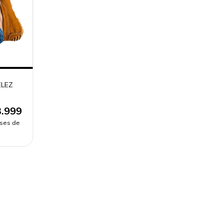
ELEZ
.999
eses de