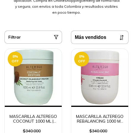
aplicación. Compra en Onlineshoppingcenterg de forma fácil
y segura, con envíos a toda Colombia y resultados visibles
en poco tiempo.
Filtrar
8
%
8
%
OFF
OFF
MASCARILLA ALTEREGO
MASCARILLA ALTEREGO
COCONUT 1000 ML |
REBALANCING 1000 ML
ENVÍO RÁPIDO
| ENVÍO RÁPIDO
COLOMBIA
$340.000
$340.000