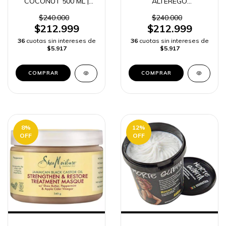
COCONUT 500 ML |
ALTEREGO
ENVÍO RÁPIDO
PROTECTION 500 ML |
REPARACIÓN CAPILAR
$240.000
$240.000
y ENVÍO RÁPIDO
$212.999
$212.999
COLOMBIA -
36
cuotas sin intereses de
36
cuotas sin intereses de
$5.917
$5.917
8
%
12
%
OFF
OFF