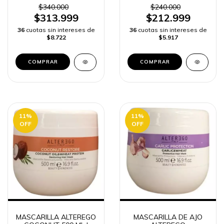
REPARACIÓN CAPILAR
y ENVÍO RÁPIDO
$340.000
$240.000
y ENVÍO RÁPIDO
COLOMBIA -
$313.999
$212.999
COLOMBIA -
36
cuotas sin intereses de
36
cuotas sin intereses de
$8.722
$5.917
11
%
11
%
OFF
OFF
MASCARILLA ALTEREGO
MASCARILLA DE AJO