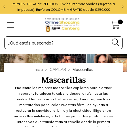
mira ENTREGA de PEDIDOS. Envíos Internacionales (sujetos a
impuesto). Envío en COLOMBIA GRATIS desde $250,000
0
Inicio
>
CAPILAR
>
Mascarillas
Mascarillas
Encuentra las mejores mascarillas capilares para hidratar,
reparar y fortalecer tu cabello desde la raíz hasta las
puntas. Ideales para cabellos secos, dañados, teñidos o
maltratados por el calor, nuestras fórmulas ayudan a
restaurar la suavidad, el brillo y la elasticidad. Elige entre
mascarillas nutritivas, hidratantes profundas y tratamientos
intensivos que transforman tu cabello desde la primera