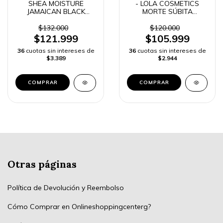
SHEA MOISTURE
- LOLA COSMETICS
JAMAICAN BLACK
MORTE SÚBITA
CASTOR OIL
MASCARILLA SÚPER
MASCARILLA -
HIDRATANTE -
$132.000
$120.000
$121.999
$105.999
36
cuotas sin intereses de
36
cuotas sin intereses de
$3.389
$2.944
COMPRAR
Otras páginas
Política de Devolución y Reembolso
Cómo Comprar en Onlineshoppingcenterg?