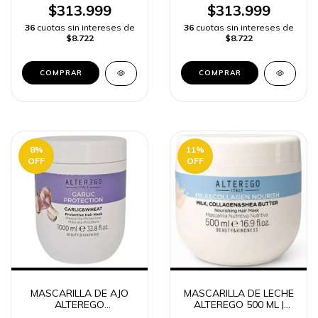
$313.999
$313.999
36
cuotas sin intereses de
36
cuotas sin intereses de
$8.722
$8.722
8
%
11
%
OFF
OFF
MASCARILLA DE AJO
MASCARILLA DE LECHE
ALTEREGO
ALTEREGO 500 ML |
PROTECTION 1000 ML |
HIDRATACIÓN CAPILAR