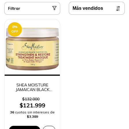
Filtrar
8
%
OFF
SHEA MOISTURE
JAMAICAN BLACK
CASTOR OIL
MASCARILLA -
$132.000
$121.999
36
cuotas sin intereses de
$3.389