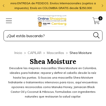
mira ENTREGA de PEDIDOS. Envíos Internacionales (sujetos a
impuesto). Envío en COLOMBIA GRATIS desde $250,000
0
Inicio
>
CAPILAR
>
Mascarillas
>
Shea Moisture
Shea Moisture
Descubre las mejores mascarillas Shea Moisture en Colombia,
ideales para hidratar, reparar y definir el cabello desde la raíz
hasta las puntas. Si buscas una mascarilla Shea Moisture
hidratante o tratamientos intensivos para rizos, aquí encuentras
opciones reconocidas como Manuka Honey, Jamaican Black
Castor Oil y Coconut & Hibiscus, formuladas con ingredientes
naturales que restauran la salud capilar.