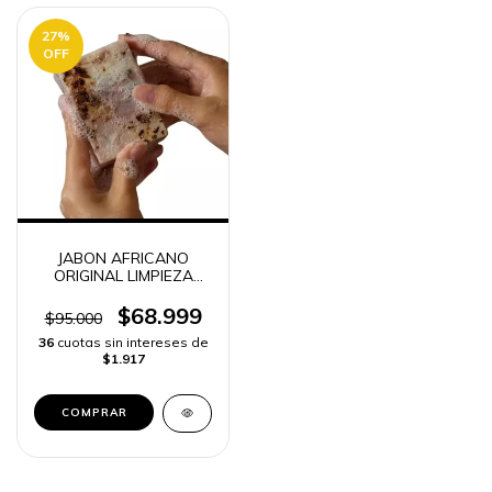
27
%
OFF
JABON AFRICANO
ORIGINAL LIMPIEZA
PROFUNDA 100g |
ENVÍO RÁPIDO -
$68.999
$95.000
36
cuotas sin intereses de
$1.917