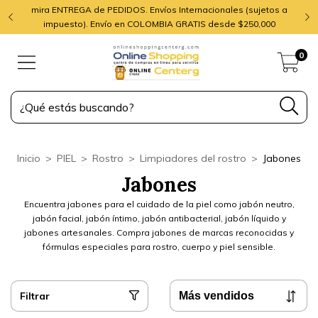
mira ENTREGA de PEDIDOS. Envíos Internacionales (sujetos a
impuesto). Envío en COLOMBIA GRATIS desde $250,000
0
Inicio
>
PIEL
>
Rostro
>
Limpiadores del rostro
>
Jabones
Jabones
Encuentra jabones para el cuidado de la piel como jabón neutro,
jabón facial, jabón íntimo, jabón antibacterial, jabón líquido y
jabones artesanales. Compra jabones de marcas reconocidas y
fórmulas especiales para rostro, cuerpo y piel sensible.
Filtrar