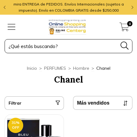
mira ENTREGA de PEDIDOS. Envíos Internacionales (sujetos a
impuesto). Envío en COLOMBIA GRATIS desde $250,000
0
Inicio
>
PERFUMES
>
Hombre
>
Chanel
Chanel
Filtrar
31
%
OFF