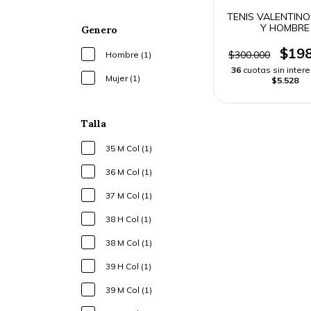
TENIS VALENTINO
Y HOMBRE
Genero
$198
$300.000
Hombre (1)
36
cuotas sin inter
Mujer (1)
$5.528
Talla
35 M Col (1)
36 M Col (1)
37 M Col (1)
38 H Col (1)
38 M Col (1)
39 H Col (1)
39 M Col (1)