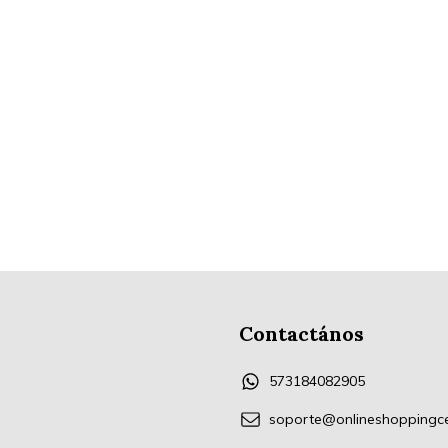
Contactános
573184082905
soporte@onlineshoppingc