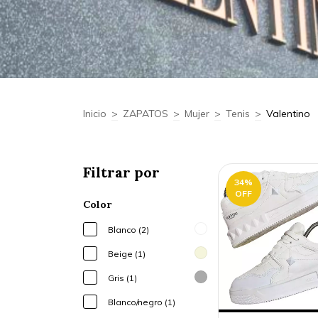
Inicio
>
ZAPATOS
>
Mujer
>
Tenis
>
Valentino
Filtrar por
34
%
OFF
Color
Blanco (2)
Beige (1)
Gris (1)
Blanco/negro (1)