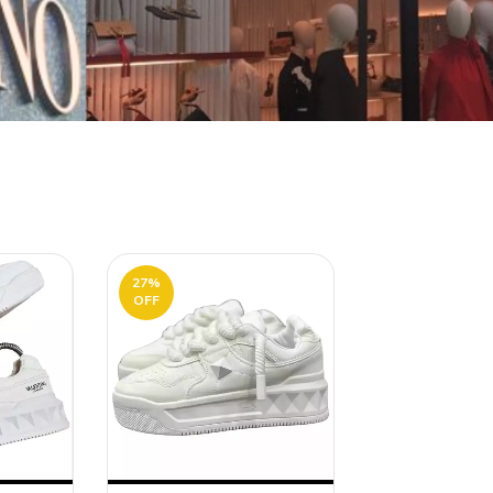
27
%
OFF