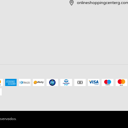
onlineshoppingcenterg.co
servados.