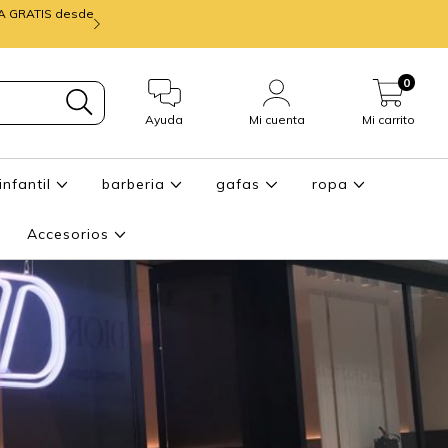
IA GRATIS desde
mira ENTREGA de
0
Ayuda
Mi cuenta
Mi carrito
infantil
barberia
gafas
ropa
Accesorios