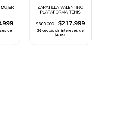
 MUJER
ZAPATILLA VALENTINO
PLATAFORMA TENIS
MUJER
.999
$217.999
$300.000
eses de
36
cuotas sin intereses de
$6.056