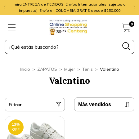
mira ENTREGA de PEDIDOS. Envíos Internacionales (sujetos a
impuesto). Envío en COLOMBIA GRATIS desde $250,000
0
Inicio
>
ZAPATOS
>
Mujer
>
Tenis
>
Valentino
Valentino
Filtrar
13
%
OFF