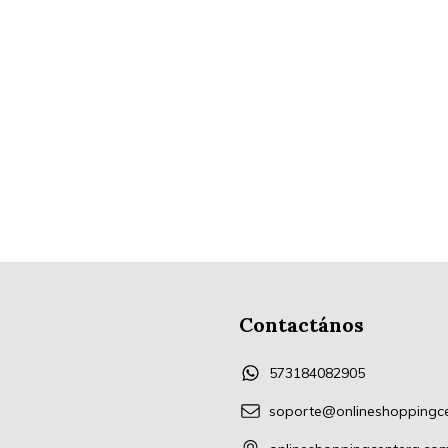
Contactános
573184082905
soporte@onlineshoppingc