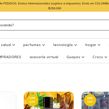
e PEDIDOS. Envíos Internacionales (sujetos a impuesto). Envío en COLOMB
$250,000
salud
perfumes
tecnología
hogar
OMPRADORES
asesoría virtual
Guayos
Crocs
23
%
20
%
OFF
OFF