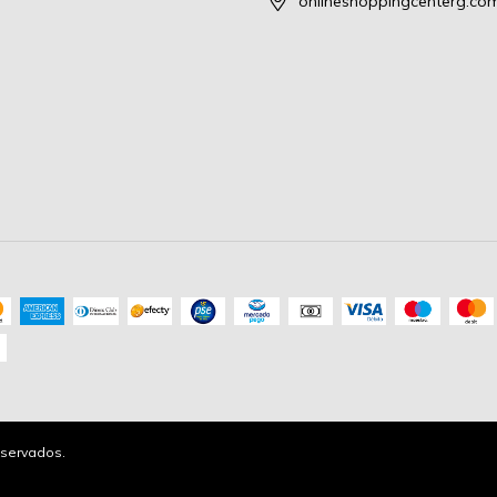
onlineshoppingcenterg.co
servados.