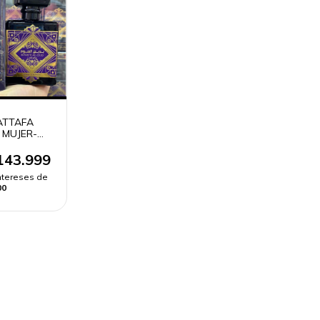
ATTAFA
 MUJER-
E'E AL OUD
 GLORY
143.999
intereses de
00