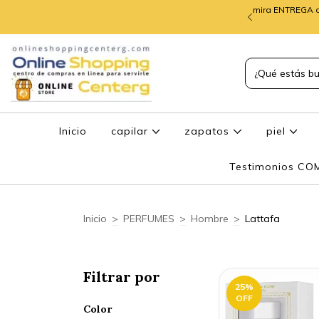
mira ENTREGA d
TREGA de PEDIDOS
Inicio
capilar
zapatos
piel
Testimonios C
Inicio
>
PERFUMES
>
Hombre
>
Lattafa
Filtrar por
25
%
OFF
Color