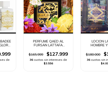
 BADEE
PERFUME QAED AL
LOCION L
 GLORY
FURSAN LATTAFA
HOMBRE Y
 ENVÍO
HOMBRE
UNISEX. BAD
OUD FOR
.999
$127.999
$
$165.999
$180.000
eses de
36
cuotas sin intereses de
36
cuotas sin 
$3.556
$4.0