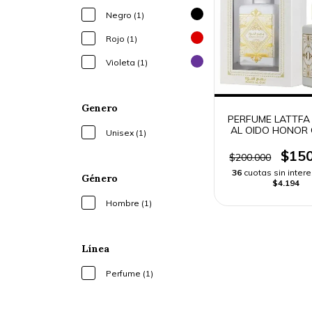
Negro (1)
Rojo (1)
Violeta (1)
Genero
PERFUME LATTFA
AL OIDO HONOR
Unisex (1)
100ML HOMBRE |
RÁPIDO
$150
$200.000
36
cuotas sin inter
Género
$4.194
Hombre (1)
Línea
Perfume (1)