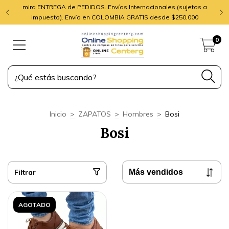
mira ENTREGA de PEDIDOS. Envíos Internacionales (sujetos a
impuesto). Envío en COLOMBIA GRATIS desde $250,000
0
Inicio
>
ZAPATOS
>
Hombres
>
Bosi
Bosi
Filtrar
AGOTADO