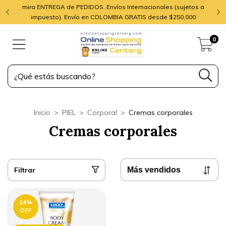
mira ENTREGA de PEDIDOS. Envíos Internacionales (sujetos a
impuesto). Envío en COLOMBIA GRATIS desde $250,000
0
Inicio
>
PIEL
>
Corporal
>
Cremas corporales
Cremas corporales
Filtrar
24
%
OFF