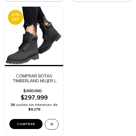
17
%
OFF
COMPRAR BOTAS
TIMBERLAND MUJER |
ENVÍO RÁPIDO
$360.000
$297.999
36
cuotas sin intereses de
$8.278
COMPRAR