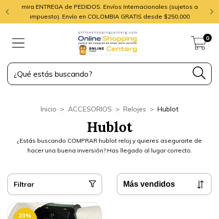
mira ENTREGA de PEDIDOS. Envíos Internacionales (sujetos a
impuesto). Envío en COLOMBIA GRATIS desde $250,000
0
Inicio
>
ACCESORIOS
>
Relojes
>
Hublot
Hublot
¿Estás buscando COMPRAR hublot reloj y quieres asegurarte de
hacer una buena inversión? Has llegado al lugar correcto.
Filtrar
23
%