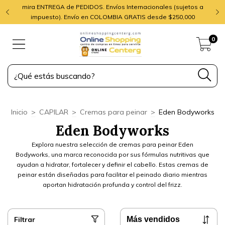
mira ENTREGA de PEDIDOS. Envíos Internacionales (sujetos a
impuesto). Envío en COLOMBIA GRATIS desde $250,000
0
Inicio
>
CAPILAR
>
Cremas para peinar
>
Eden Bodyworks
Eden Bodyworks
Explora nuestra selección de cremas para peinar Eden
Bodyworks, una marca reconocida por sus fórmulas nutritivas que
ayudan a hidratar, fortalecer y definir el cabello. Estas cremas de
peinar están diseñadas para facilitar el peinado diario mientras
aportan hidratación profunda y control del frizz.
Filtrar