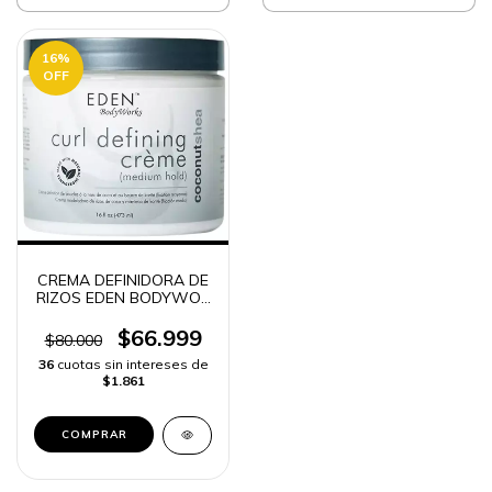
16
%
OFF
CREMA DEFINIDORA DE
RIZOS EDEN BODYWOR
COLOMBIA | ENVIO
RAPIDO
$66.999
$80.000
36
cuotas sin intereses de
$1.861