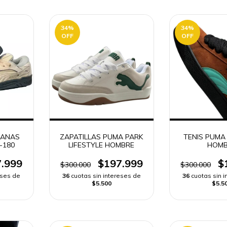
34
%
34
%
OFF
OFF
BANAS
ZAPATILLAS PUMA PARK
TENIS PUMA
-180
LIFESTYLE HOMBRE
HOMB
.999
$197.999
$
$300.000
$300.000
eses de
36
cuotas sin intereses de
36
cuotas sin 
$5.500
$5.5