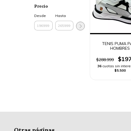
Precio
Desde
Hasta
TENIS PUMA P
HOMBRES
$197
$288.999
36
cuotas sin inter
$5.500
Otras páginas