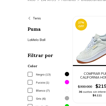
Tenis
27
%
OFF
Puma
LaMelo Ball
Filtrar por
Color
COMPRAR P
Negro (13)
CALIFORNIA H
BLANCO Y NEG
Fucsia (1)
ENVIO RAPI
$219
$300.000
Blanco (7)
36
cuotas sin inter
$6.111
Gris (6)