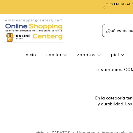
mira ENTREGA d
TREGA de PEDIDOS
Inicio
capilar
zapatos
piel
Testimonios C
En la categoría t
y durabilidad. Lo
Inicio
>
ZAPATOS
>
Hombres
>
breadcrumbs.te