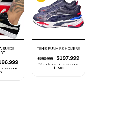
A SUEDE
TENIS PUMA RS HOMBRE
RE
$197.999
$290.999
196.999
36
cuotas sin intereses de
$5.500
intereses de
72