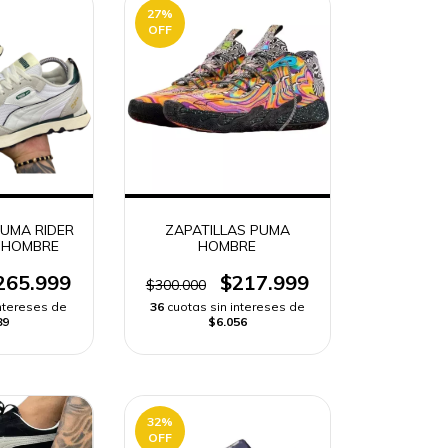
27
%
OFF
PUMA RIDER
ZAPATILLAS PUMA
 HOMBRE
HOMBRE
265.999
$217.999
$300.000
intereses de
36
cuotas sin intereses de
89
$6.056
32
%
OFF