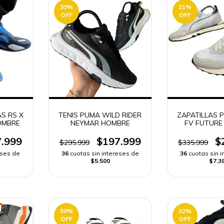
33
%
21
%
OFF
OFF
S RS X
TENIS PUMA WILD RIDER
ZAPATILLAS 
OMBRE
NEYMAR HOMBRE
FV FUTURE
.999
$197.999
$
$295.999
$335.999
eses de
36
cuotas sin intereses de
36
cuotas sin 
$5.500
$7.3
30
%
32
%
OFF
OFF