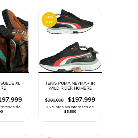
34
%
OFF
 SUEDE XL
TENIS PUMA NEYMAR JR
RE
WILD RIDER HOMBRE
197.999
$197.999
$300.000
intereses de
36
cuotas sin intereses de
00
$5.500