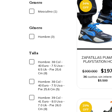
Genero
34
%
OFF
Masculino (1)
Género
Hombre (3)
Talla
ZAPATILLAS PUMA
PLAYSTATION H
Hombre: 38 Col -
40 Euro - 7.5 Usa -
$197
6.5 Uk - Pie 25,6
$300.000
Cm (8)
36
cuotas sin inter
$5.500
Hombre: 38 Col -
40 Euro - 7.5 Usa -
Pie 25,6 Cm (5)
Hombre: 39 Col -
41 Euro - 8.0 Usa -
7.0 Uk - Pie 26,0
29
%
Cm (8)
OFF