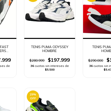
 FAST
TENIS PUMA ODYSSEY
TENIS PUM
KERS
HOMBRE
HOMB
.999
$197.999
$
$280.999
$290.000
eses de
36
cuotas sin intereses de
36
cuotas sin 
$5.500
$5.4
29
%
OFF