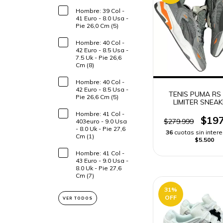
Hombre: 39 Col -
41 Euro - 8.0 Usa -
Pie 26,0 Cm (5)
Hombre: 40 Col -
42 Euro - 8.5 Usa -
7.5 Uk - Pie 26,6
Cm (8)
Hombre: 40 Col -
42 Euro - 8.5 Usa -
TENIS PUMA RS
Pie 26,6 Cm (5)
LIMITER SNEA
HOMBRE
Hombre: 41 Col -
$197
$279.999
403euro - 9.0 Usa
- 8.0 Uk - Pie 27,6
36
cuotas sin inter
Cm (1)
$5.500
Hombre: 41 Col -
43 Euro - 9.0 Usa -
8.0 Uk - Pie 27,6
Cm (7)
31
%
OFF
VER TODOS