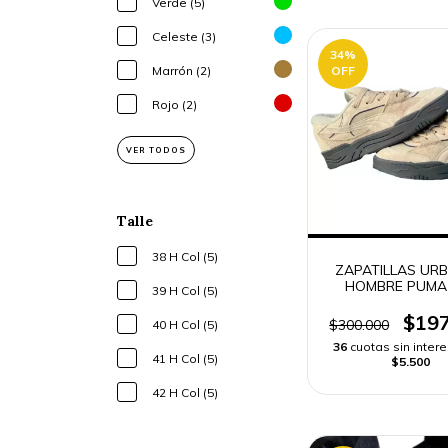
Verde (5)
Celeste (3)
34
%
OFF
Marrón (2)
Rojo (2)
VER TODOS
Talle
38 H Col (5)
ZAPATILLAS UR
HOMBRE PUMA
39 H Col (5)
$197
$300.000
40 H Col (5)
36
cuotas sin inter
41 H Col (5)
$5.500
42 H Col (5)