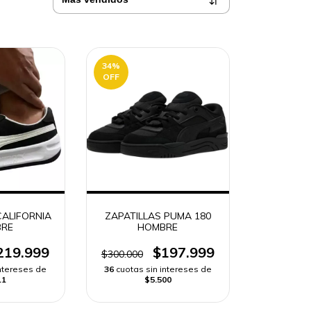
34
%
OFF
CALIFORNIA
ZAPATILLAS PUMA 180
RE
HOMBRE
219.999
$197.999
$300.000
intereses de
36
cuotas sin intereses de
11
$5.500