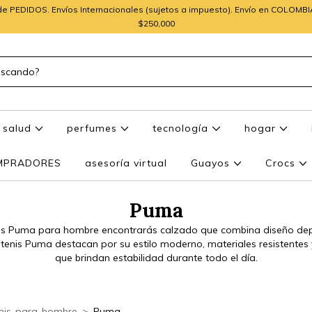
e PEDIDOS. Envíos Internacionales (sujetos a impuesto). Envío en COLOMB
$250,000
salud
perfumes
tecnología
hogar
OMPRADORES
asesoría virtual
Guayos
Crocs
Puma
enis Puma para hombre encontrarás calzado que combina diseño de
s tenis Puma destacan por su estilo moderno, materiales resistente
que brindan estabilidad durante todo el día.
nis-para-hombre
>
Puma