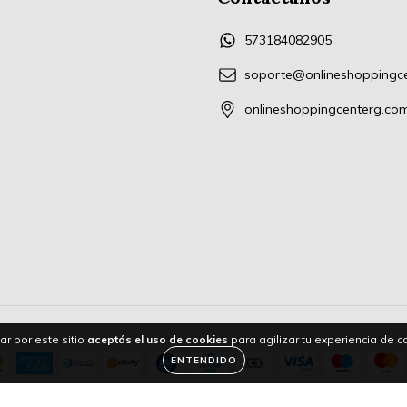
573184082905
soporte@onlineshoppingc
onlineshoppingcenterg.co
ar por este sitio
aceptás el uso de cookies
para agilizar tu experiencia de 
ENTENDIDO