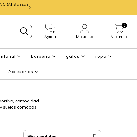
IA GRATIS desde
mira ENTREGA de
0
Ayuda
Mi cuenta
Mi carrito
infantil
barberia
gafas
ropa
Accesorios
portivo, comodidad
s y suelas cómodas