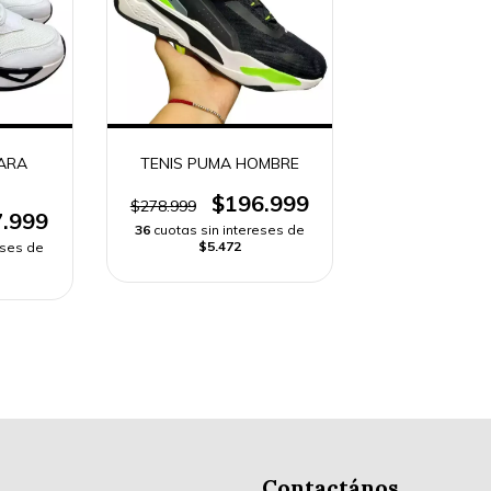
ARA
TENIS PUMA HOMBRE
$196.999
$278.999
.999
36
cuotas sin intereses de
$5.472
eses de
Contactános