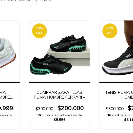
33
%
27
%
OFF
OFF
UMA
COMPRAR ZAPATILLAS
TENIS PUMA 
OMBRE
PUMA HOMBRE FERRARI -
HOMB
RO |
DO
.999
$200.000
$
$300.000
$300.000
eses de
36
cuotas sin intereses de
36
cuotas sin 
$5.556
$6.1