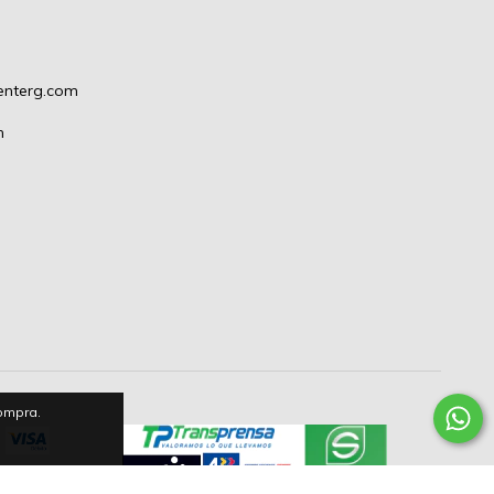
enterg.com
m
compra.