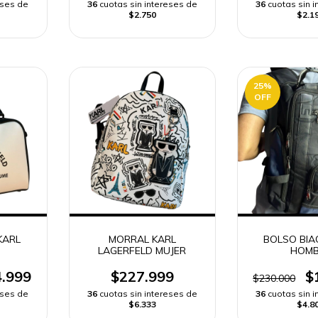
eses de
36
cuotas sin intereses de
36
cuotas sin 
$2.750
$2.1
25
%
OFF
KARL
MORRAL KARL
BOLSO BI
D
LAGERFELD MUJER
HOMB
.999
$227.999
$
$230.000
eses de
36
cuotas sin intereses de
36
cuotas sin 
$6.333
$4.8