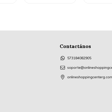
Contactános
573184082905
soporte@onlineshoppingc
onlineshoppingcenterg.co