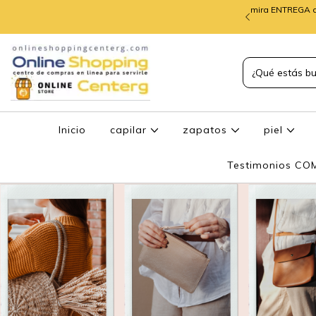
mira ENTREGA d
TREGA de PEDIDOS
Inicio
capilar
zapatos
piel
Testimonios C