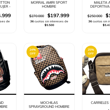
ITTON
MORRAL AMIRI SPORT
MALETA 
UJER -
HOMBRE
DEPORTIVA
.999
$197.999
$
$270.000
$250.000
eses de
36
cuotas sin intereses de
36
cuotas sin 
$5.500
$5.4
24
%
25
%
OFF
OFF
ND
MOCHILAS
CARRIELES
MBRE
SPRAYGROUND HOMBRE