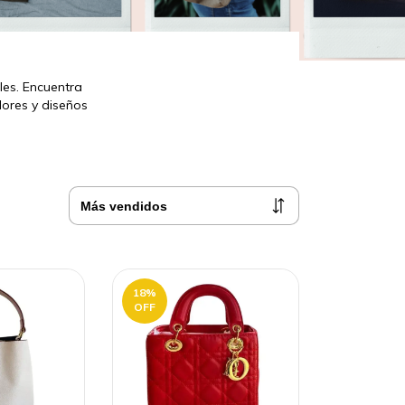
les. Encuentra
lores y diseños
18
%
OFF