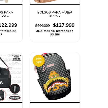
OS PARA
BOLSOS PARA MUJER
EVA -
KEVA -
122.999
$127.999
$200.000
intereses de
36
cuotas sin intereses de
17
$3.556
24
%
OFF