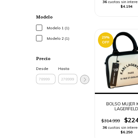
36
cuotas sin inter
$4.194
Modelo
Modelo 1 (1)
29
%
Modelo 2 (1)
OFF
Precio
Desde
Hasta
BOLSO MUJER 
LAGERFEL
$224
$314.999
36
cuotas sin inter
$6.250