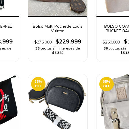
ERFEL
Bolso Multi Pochette Louis
BOLSO COA
Vuitton
BUCKET BAG
ENVÍO R
.999
$229.999
$
$275.000
$250.000
eses de
36
cuotas sin intereses de
36
cuotas sin 
$6.389
$5.1
35
%
35
%
OFF
OFF