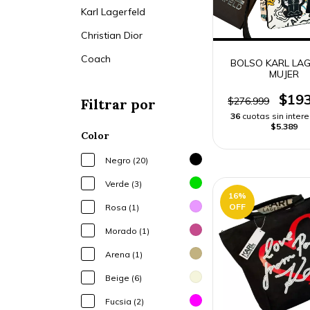
Karl Lagerfeld
Christian Dior
Coach
BOLSO KARL LAG
MUJER
$193
$276.999
Filtrar por
36
cuotas sin inter
$5.389
Color
Negro (20)
Verde (3)
16
%
OFF
Rosa (1)
Morado (1)
Arena (1)
Beige (6)
Fucsia (2)