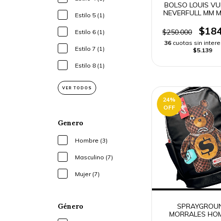
BOLSO LOUIS VU
NEVERFULL MM M
Estilo 5 (1)
$184
$250.000
Estilo 6 (1)
36
cuotas sin inter
Estilo 7 (1)
$5.139
Estilo 8 (1)
VER TODOS
24
%
OFF
Genero
Hombre (3)
Masculino (7)
Mujer (7)
Género
SPRAYGROU
MORRALES HO