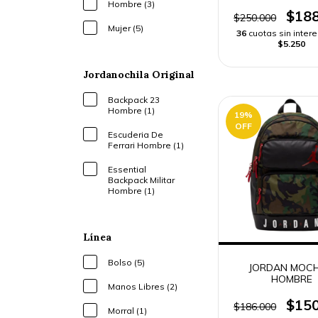
Hombre (3)
$188
$250.000
Mujer (5)
36
cuotas sin inter
$5.250
Jordanochila Original
Backpack 23
Hombre (1)
19
%
OFF
Escuderia De
Ferrari Hombre (1)
Essential
Backpack Militar
Hombre (1)
Línea
Bolso (5)
JORDAN MOCH
HOMBRE
Manos Libres (2)
$150
$186.000
Morral (1)