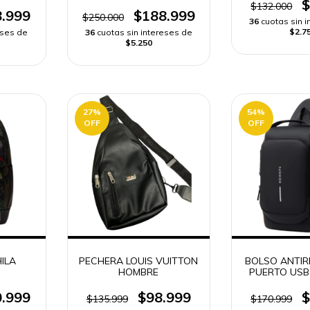
$
$132.000
.999
$188.999
$250.000
36
cuotas sin 
$2.7
eses de
36
cuotas sin intereses de
$5.250
27
%
54
%
OFF
OFF
ILA
PECHERA LOUIS VUITTON
BOLSO ANTI
HOMBRE
PUERTO USB
PARA CE
.999
$98.999
$
$135.999
$170.999