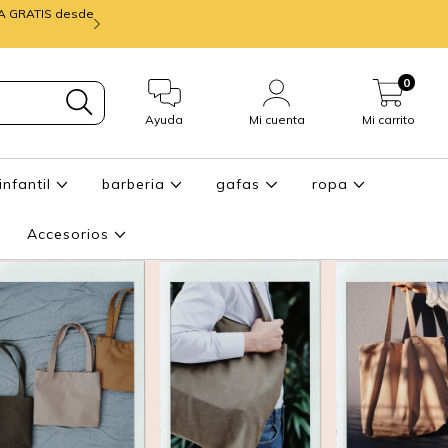
IA GRATIS desde
mira ENTREGA de
0
Ayuda
Mi cuenta
Mi carrito
infantil
barberia
gafas
ropa
Accesorios