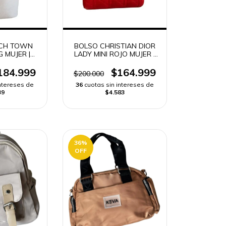
CH TOWN
BOLSO CHRISTIAN DIOR
 MUJER |
LADY MINI ROJO MUJER |
ÁPIDO
ENVÍO RÁPIDO
184.999
$164.999
$200.000
intereses de
36
cuotas sin intereses de
39
$4.583
36
%
OFF