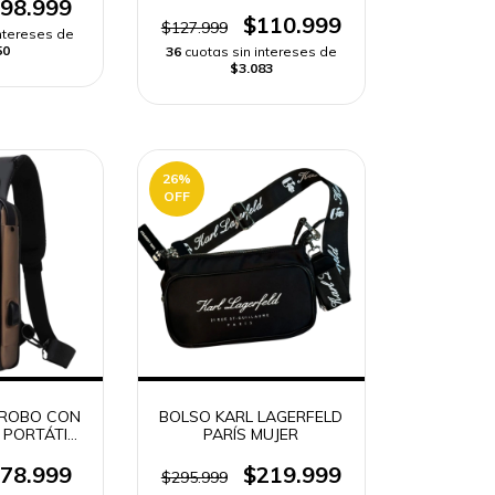
98.999
$110.999
$127.999
intereses de
50
36
cuotas sin intereses de
$3.083
26
%
OFF
RROBO CON
BOLSO KARL LAGERFELD
 PORTÁTIL
PARÍS MUJER
LULAR
78.999
$219.999
$295.999