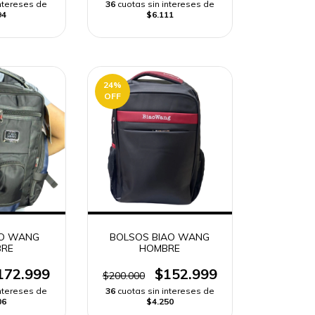
intereses de
36
cuotas sin intereses de
94
$6.111
24
%
OFF
AO WANG
BOLSOS BIAO WANG
RE
HOMBRE
172.999
$152.999
$200.000
intereses de
36
cuotas sin intereses de
06
$4.250