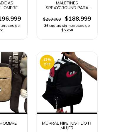
ADIDAS
MALETINES
 HOMBRE
SPRAYGROUND PARA
HOMBRES
196.999
$188.999
$250.000
intereses de
36
cuotas sin intereses de
72
$5.250
13
%
OFF
 HOMBRE
MORRAL NIKE JUST DO IT
MUJER