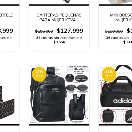
ERFELD
CARTERAS PEQUEÑAS
MINI BOLS
 -
PARA MUJER KEVA -
MUJER K
.999
$127.999
$
$196.000
$190.000
eses de
36
cuotas sin intereses de
36
cuotas sin 
$3.556
$3.4
27
%
21
%
OFF
OFF