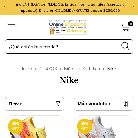
mira ENTREGA de PEDIDOS. Envíos Internacionales (sujetos a
impuesto). Envío en COLOMBIA GRATIS desde $250,000
0
Inicio
>
GUAYOS
>
Niños
>
Sintetica
>
Nike
Nike
Filtrar
25
%
25
%
OFF
OFF