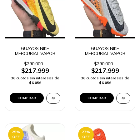
GUAYOS NIKE
GUAYOS NIKE
MERCURIAL VAPOR
MERCURIAL VAPOR
ALTA GAMA NIÑOS |
NIÑOS ALTA GAMA |
ENVÍO RÁPIDO
ENVÍO RÁPIDO
$290.000
$290.000
$217.999
$217.999
36
cuotas sin intereses de
36
cuotas sin intereses de
$6.056
$6.056
COMPRAR
COMPRAR
25
%
27
%
OFF
OFF