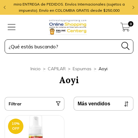
mira ENTREGA de PEDIDOS. Envíos Internacionales (sujetos a
impuesto). Envío en COLOMBIA GRATIS desde $250,000
0
Inicio
>
CAPILAR
>
Espumas
>
Aoyi
Aoyi
Filtrar
10
%
OFF