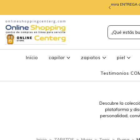
mira ENTREGA d
TREGA de PEDIDOS
Inicio
capilar
zapatos
piel
Testimonios C
Descubre la colecci
plataforma y di
personalidad, conv
Inicio
>
ZAPATOS
>
Mujer
>
Tenis
>
Puma
>
M