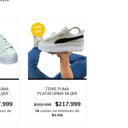
28
%
OFF
PUMA
TENIS PUMA
JER -
PLATAFORMA MUJER
.999
$217.999
$301.999
eses de
36
cuotas sin intereses de
$6.056