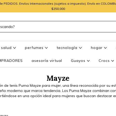
e PEDIDOS. Envíos Internacionales (sujetos a impuesto). Envío en COLOMB
$250,000
salud
perfumes
tecnología
hogar
OMPRADORES
asesoría virtual
Guayos
Crocs
Mayze
ón de tenis Puma Mayze para mujer, una línea reconocida por su est
seño moderno que marca tendencia. Los Puma Mayze combinan c
irtiéndose en una opción ideal para mujeres que buscan destacar en
ayze