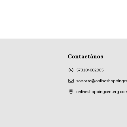
Contactános
573184082905
soporte@onlineshoppingc
onlineshoppingcenterg.co