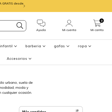
IA GRATIS desde
mira ENTREGA de
0
Ayuda
Mi cuenta
Mi carrito
infantil
barberia
gafas
ropa
Accesorios
ilo urbano, suela de
omodidad, moda y
 cualquier ocasión.