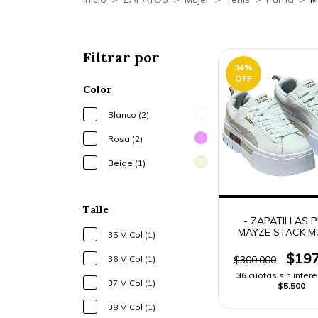
Filtrar por
34
%
OFF
Color
Blanco (2)
Rosa (2)
Beige (1)
Talle
- ZAPATILLAS 
MAYZE STACK MU
35 M Col (1)
$197
$300.000
36 M Col (1)
36
cuotas sin inter
37 M Col (1)
$5.500
38 M Col (1)