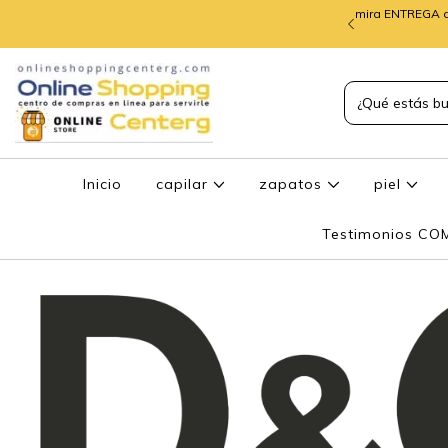
mira ENTREGA d
TREGA de PEDIDOS
Inicio
capilar
zapatos
piel
Testimonios C