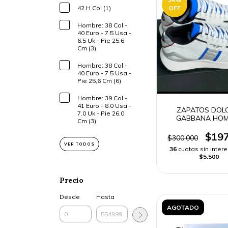
42 H Col (1)
OFF
Hombre: 38 Col -
40 Euro - 7.5 Usa -
6.5 Uk - Pie 25,6
Cm (3)
Hombre: 38 Col -
40 Euro - 7.5 Usa -
Pie 25,6 Cm (6)
Hombre: 39 Col -
41 Euro - 8.0 Usa -
ZAPATOS DOL
7.0 Uk - Pie 26,0
GABBANA HOM
Cm (3)
$197
$300.000
VER TODOS
36
cuotas sin inter
$5.500
Precio
Desde
Hasta
AGOTADO