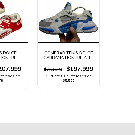
S DOLCE
COMPRAR TENIS DOLCE
HOMBRE
GABBANA HOMBRE ALTA
GAMA | ENVIO RAPIDO
207.999
$197.999
$250.999
intereses de
36
cuotas sin intereses de
78
$5.500