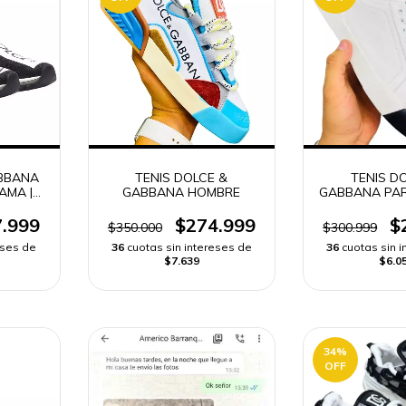
ABBANA
TENIS DOLCE &
TENIS D
AMA |
GABBANA HOMBRE
GABBANA PA
DO
.999
$274.999
$
$350.000
$300.999
eses de
36
cuotas sin intereses de
36
cuotas sin 
$7.639
$6.0
34
%
OFF