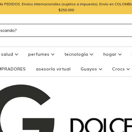
e PEDIDOS. Envíos Internacionales (sujetos a impuesto). Envío en COLOMB
$250,000
salud
perfumes
tecnología
hogar
OMPRADORES
asesoría virtual
Guayos
Crocs