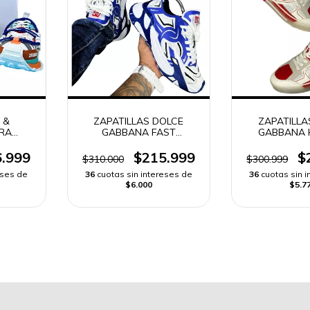
 &
ZAPATILLAS DOLCE
ZAPATILLA
RA
GABBANA FAST
GABBANA 
SNEAKERS HOMBRE
SHOES
.999
$215.999
$
$310.000
$300.999
eses de
36
cuotas sin intereses de
36
cuotas sin 
$6.000
$5.7