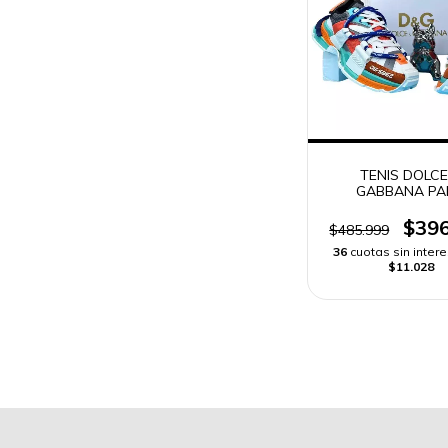
TENIS DOLCE
GABBANA PA
HOMBRES
$396
$485.999
36
cuotas sin inter
$11.028