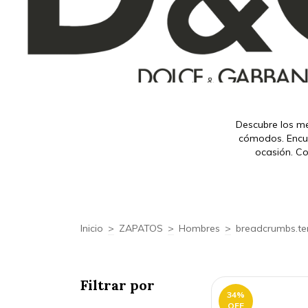
Descubre los me
cómodos. Encue
ocasión. Co
Inicio
>
ZAPATOS
>
Hombres
>
breadcrumbs.te
Filtrar por
34
%
OFF