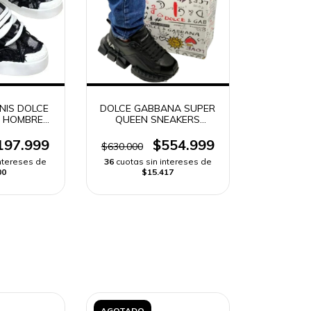
NIS DOLCE
DOLCE GABBANA SUPER
 HOMBRE
QUEEN SNEAKERS
 | ENVÍO
HOMBRE -
DO
197.999
$554.999
$630.000
intereses de
36
cuotas sin intereses de
00
$15.417
AGOTADO