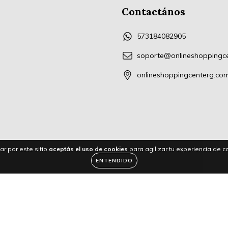
Contactános
573184082905
soporte@onlineshoppingc
onlineshoppingcenterg.co
ar por este sitio
aceptás el uso de cookies
para agilizar tu experiencia de 
ENTENDIDO