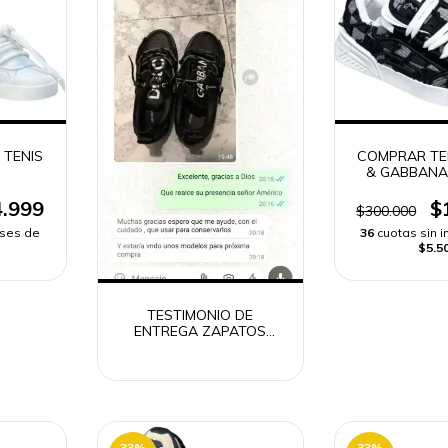
 TENIS
COMPRAR TE
& GABBANA
ALTA GAMA
RÁPI
.999
$
$300.000
eses de
36
cuotas sin 
$5.5
TESTIMONIO DE
ENTREGA ZAPATOS
DOLCE & GABBANA
HOMBRE
33
%
33
%