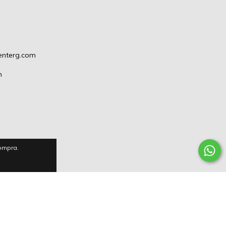
enterg.com
m
compra.