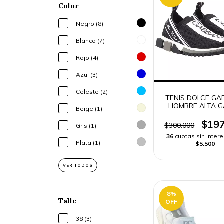
Color
Negro (8)
Blanco (7)
Rojo (4)
Azul (3)
Celeste (2)
TENIS DOLCE G
HOMBRE ALTA G
Beige (1)
ENVÍO RÁPI
$197
$300.000
Gris (1)
36
cuotas sin inter
Plata (1)
$5.500
VER TODOS
8
%
Talle
OFF
38 (3)