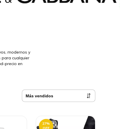
ivos, modernos y
 para cualquier
ad-precio en
27
%
OFF