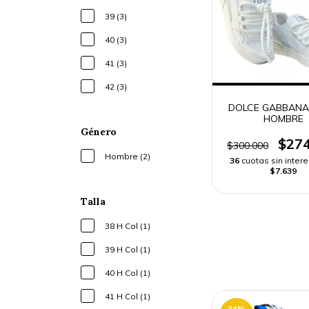
39 (3)
40 (3)
41 (3)
42 (3)
DOLCE GABBANA
HOMBRE
Género
$274
$300.000
Hombre (2)
36
cuotas sin inter
$7.639
Talla
38 H Col (1)
39 H Col (1)
40 H Col (1)
41 H Col (1)
34
%