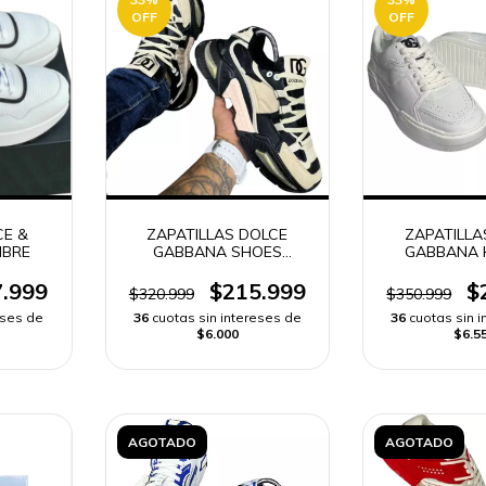
OFF
OFF
CE &
ZAPATILLAS DOLCE
ZAPATILLA
BRE
GABBANA SHOES
GABBANA 
HOMBRE
.999
$215.999
$
$320.999
$350.999
eses de
36
cuotas sin intereses de
36
cuotas sin 
$6.000
$6.5
AGOTADO
AGOTADO