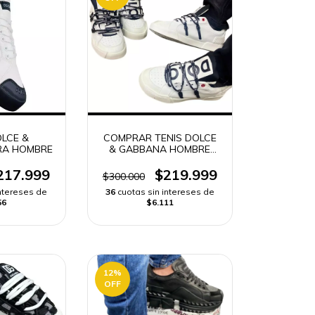
OLCE &
COMPRAR TENIS DOLCE
RA HOMBRE
& GABBANA HOMBRE
ALTA GAMA | ENVIO
RAPIDO
217.999
$219.999
$300.000
intereses de
36
cuotas sin intereses de
56
$6.111
12
%
OFF