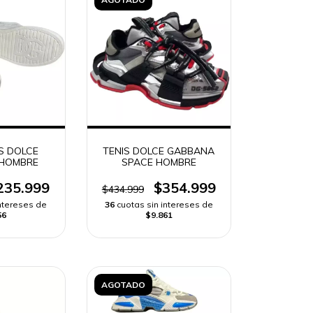
S DOLCE
TENIS DOLCE GABBANA
HOMBRE
SPACE HOMBRE
235.999
$354.999
$434.999
intereses de
36
cuotas sin intereses de
56
$9.861
AGOTADO