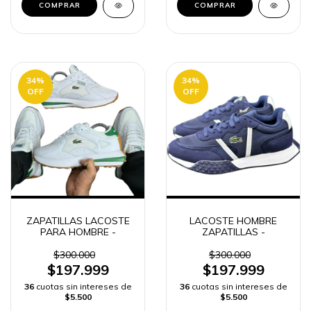
COMPRAR
COMPRAR
34
%
34
%
OFF
OFF
ZAPATILLAS LACOSTE
LACOSTE HOMBRE
PARA HOMBRE -
ZAPATILLAS -
$300.000
$300.000
$197.999
$197.999
36
cuotas sin intereses de
36
cuotas sin intereses de
$5.500
$5.500