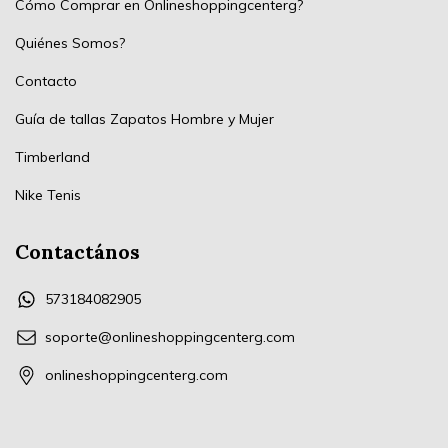
Cómo Comprar en Onlineshoppingcenterg?
Quiénes Somos?
Contacto
Guía de tallas Zapatos Hombre y Mujer
Timberland
Nike Tenis
Contactános
573184082905
soporte@onlineshoppingcenterg.com
onlineshoppingcenterg.com