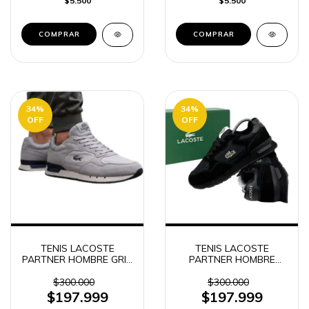
$5.500
$5.500
COMPRAR
COMPRAR
34
%
34
%
OFF
OFF
TENIS LACOSTE
TENIS LACOSTE
PARTNER HOMBRE GRIS
PARTNER HOMBRE
| ENVIO RAPIDO
NEGRO | ENVIO RAPIDO
$300.000
$300.000
$197.999
$197.999