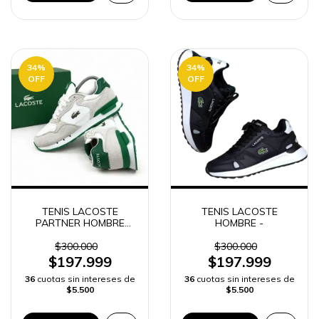
34
%
34
%
OFF
OFF
TENIS LACOSTE
TENIS LACOSTE
PARTNER HOMBRE
HOMBRE -
BEIGE | ENVIO RAPIDO
$300.000
$300.000
$197.999
$197.999
36
cuotas sin intereses de
36
cuotas sin intereses de
$5.500
$5.500