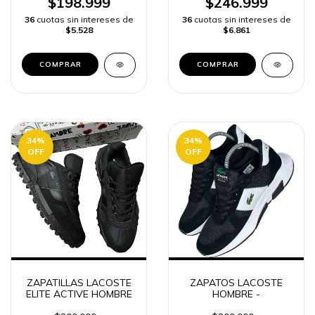
$198.999
$246.999
36
cuotas sin intereses de
36
cuotas sin intereses de
$5.528
$6.861
COMPRAR
COMPRAR
34
%
34
%
OFF
OFF
ZAPATILLAS LACOSTE
ZAPATOS LACOSTE
ELITE ACTIVE HOMBRE
HOMBRE -