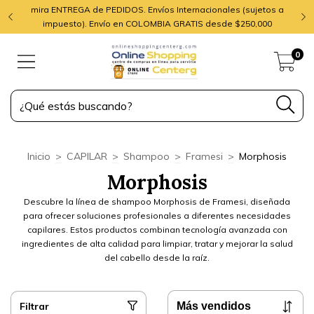
mira ENTREGA de PEDIDOS. Envíos Internacionales (sujetos a
impuesto). Envío en COLOMBIA GRATIS desde $250,000
0
Inicio
>
CAPILAR
>
Shampoo
>
Framesi
>
Morphosis
Morphosis
Descubre la línea de shampoo Morphosis de Framesi, diseñada
para ofrecer soluciones profesionales a diferentes necesidades
capilares. Estos productos combinan tecnología avanzada con
ingredientes de alta calidad para limpiar, tratar y mejorar la salud
del cabello desde la raíz.
Filtrar