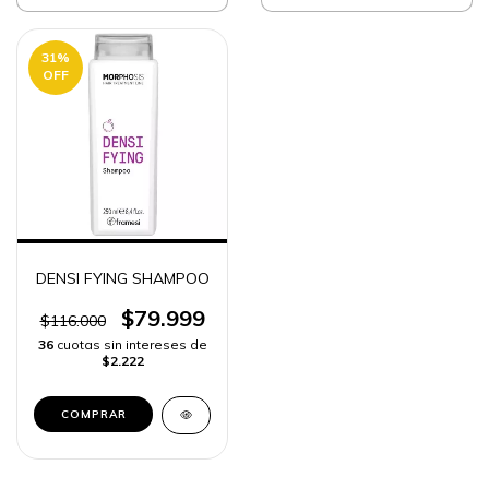
31
%
OFF
DENSI FYING SHAMPOO
$79.999
$116.000
36
cuotas sin intereses de
$2.222
COMPRAR