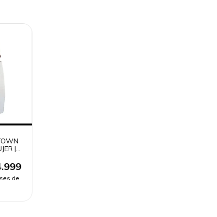
 TOWN
JER |
DO
.999
eses de