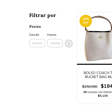
Filtrar por
26
%
OFF
Precio
Desde
Hasta
BOLSO COACH
BUCKET BAG MU
ENVÍO RÁPI
$184
$250.000
36
cuotas sin inter
$5.139