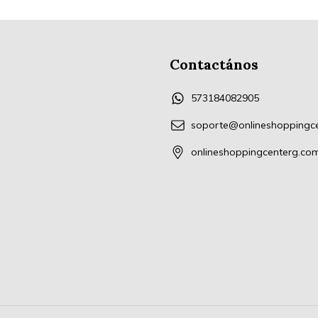
Contactános
573184082905
soporte@onlineshoppingc
onlineshoppingcenterg.co