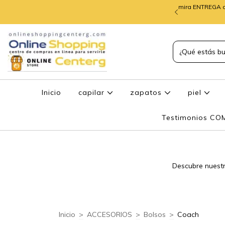
mira ENTREGA d
TREGA de PEDIDOS
Inicio
capilar
zapatos
piel
Testimonios C
Descubre nuestr
Inicio
>
ACCESORIOS
>
Bolsos
>
Coach