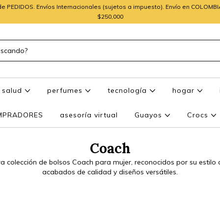
e PEDIDOS. Envíos Internacionales (sujetos a impuesto). Envío en COLOMB
$250,000
salud
perfumes
tecnología
hogar
OMPRADORES
asesoría virtual
Guayos
Crocs
Coach
a colección de bolsos Coach para mujer, reconocidos por su estil
acabados de calidad y diseños versátiles.