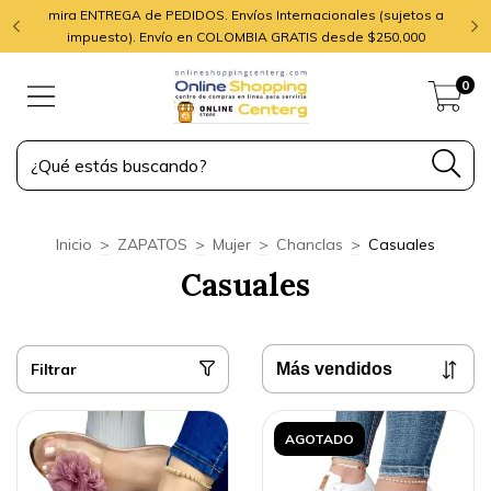
mira ENTREGA de PEDIDOS. Envíos Internacionales (sujetos a
impuesto). Envío en COLOMBIA GRATIS desde $250,000
0
Inicio
>
ZAPATOS
>
Mujer
>
Chanclas
>
Casuales
Casuales
Filtrar
AGOTADO